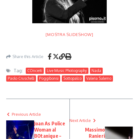
[MOSTRA SLIDESHOW]
Share this Article
Tag:
COncerti
Live Music Photography
Nada
Paolo Cruschelli
Poggibonsi
Sottopalco
Valeria Salerno
Previous Article
Next Article
Joan As Police
Woman al
Massimo
BOtanique –
Ranieri