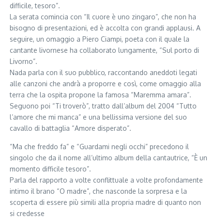
difficile, tesoro”.
La serata comincia con “Il cuore è uno zingaro”, che non ha
bisogno di presentazioni, ed è accolta con grandi applausi. A
seguire, un omaggio a Piero Ciampi, poeta con il quale la
cantante livornese ha collaborato lungamente, “Sul porto di
Livorno”.
Nada parla con il suo pubblico, raccontando aneddoti legati
alle canzoni che andrà a proporre e così, come omaggio alla
terra che la ospita propone la famosa “Maremma amara”.
Seguono poi “Ti troverò”, tratto dall’album del 2004 “Tutto
l’amore che mi manca” e una bellissima versione del suo
cavallo di battaglia “Amore disperato”.
“Ma che freddo fa” e “Guardami negli occhi” precedono il
singolo che da il nome all’ultimo album della cantautrice, “È un
momento difficile tesoro”.
Parla del rapporto a volte conflittuale a volte profondamente
intimo il brano “O madre”, che nasconde la sorpresa e la
scoperta di essere più simili alla propria madre di quanto non
si credesse