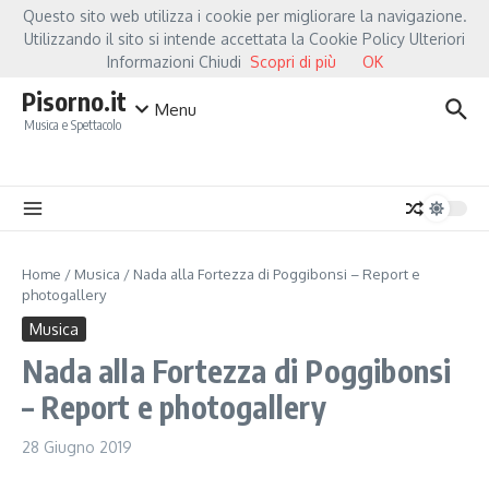
Salta al contenuto
Questo sito web utilizza i cookie per migliorare la navigazione.
Hot News
Fiorella Mannoia, a Capannori nasce “Anime Salve”: la data zero è un 
Utilizzando il sito si intende accettata la Cookie Policy Ulteriori
Informazioni Chiudi
Scopri di più
OK
Pisorno.it
Menu
Musica e Spettacolo
Home
/
Musica
/
Nada alla Fortezza di Poggibonsi – Report e
photogallery
Musica
Nada alla Fortezza di Poggibonsi
– Report e photogallery
28 Giugno 2019