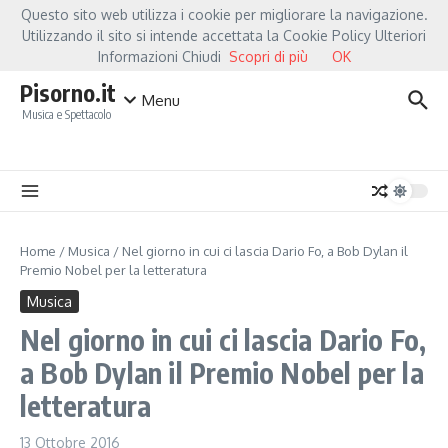
Salta al contenuto
Questo sito web utilizza i cookie per migliorare la navigazione.
Hot News
Fiorella Mannoia, a Capannori nasce “Anime Salve”: la data zero è un 
Utilizzando il sito si intende accettata la Cookie Policy Ulteriori
Informazioni Chiudi
Scopri di più
OK
Pisorno.it
Menu
Musica e Spettacolo
Home
/
Musica
/
Nel giorno in cui ci lascia Dario Fo, a Bob Dylan il
Premio Nobel per la letteratura
Musica
Nel giorno in cui ci lascia Dario Fo,
a Bob Dylan il Premio Nobel per la
letteratura
13 Ottobre 2016