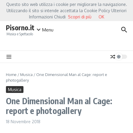
Salta al contenuto
Questo sito web utilizza i cookie per migliorare la navigazione.
Hot News
Fiorella Mannoia, a Capannori nasce “Anime Salve”: la data zero è un a
Utilizzando il sito si intende accettata la Cookie Policy Ulteriori
Informazioni Chiudi
Scopri di più
OK
Pisorno.it
Menu
Musica e Spettacolo
Home
/
Musica
/
One Dimensional Man al Cage: report e
photogallery
Musica
One Dimensional Man al Cage:
report e photogallery
18 Novembre 2018