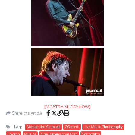
[MOSTRA SLIDESHOW]
Share this Article
Tag:
Alessandro Cintolesi
COncerti
Live Music Photography
Livorno
Musica
One DImensional Man
Sottopalco