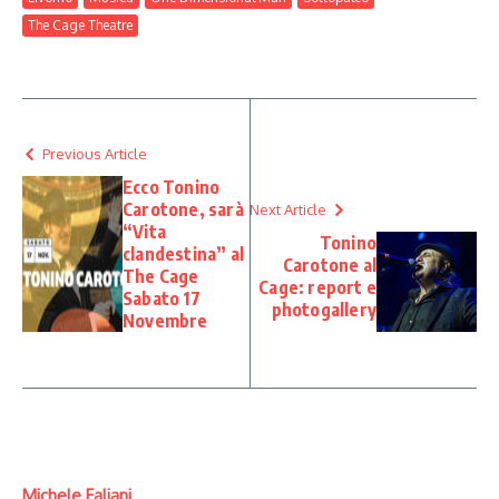
The Cage Theatre
Previous Article
Ecco Tonino
Carotone, sarà
Next Article
“Vita
Tonino
clandestina” al
Carotone al
The Cage
Cage: report e
Sabato 17
photogallery
Novembre
Michele Faliani