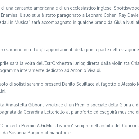
o di una cantante americana e di un ecclesiastico inglese, Spottisw
 Enemies. Il suo stile è stato paragonato a Leonard Cohen, Ray Dav
dali in Musica” sarà accompagnato in qualche brano da Giulia Nuti all
ro saranno in tutto gli appuntamenti della prima parte della stagione
 aprile sarà la volta dell’EstrOrchestra Junior, diretta dalla violinista 
ogramma interamente dedicato ad Antonio Vivaldi.
uolo di solisti saranno presenti Danilo Squillace al fagotto e Aless
lini.
ista Annastella Gibboni, vincitrice di un Premio speciale della Giuria 
gnata da Gerardina Letteriello al pianoforte ed eseguirà musiche di
del “Concerto Premio A.Gi.Mus. Livorno” sempre nell’ambito del Concorso
ti da Susanna Pagano al pianoforte.