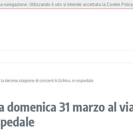
a navigazione. Utilizzando il sito si intende accettata la Cookie Policy
e André e Fossati
Fulminacci a Pisa, una serata “indispensabile” in Piazza dei Ca
 la decima stagione di concerti A.Gi.Mus. in ospedale
a domenica 31 marzo al via
spedale