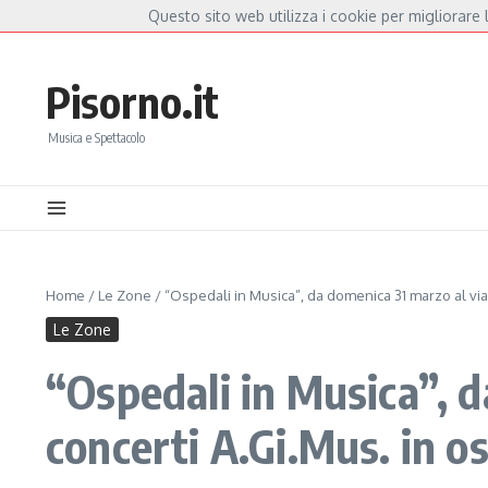
Salta al contenuto
Questo sito web utilizza i cookie per migliorare l
Hot News
la Mannoia, a Capannori nasce “Anime Salve”: la data zero è un atto d’amore per D
Pisorno.it
Musica e Spettacolo
Home
/
Le Zone
/
“Ospedali in Musica”, da domenica 31 marzo al via
Le Zone
“Ospedali in Musica”, d
concerti A.Gi.Mus. in o