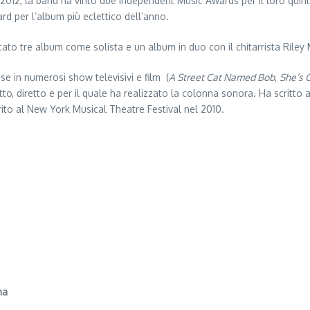
 2012, la band ha vinto due Independent Music Awards per il loro quin
rd per l’album più eclettico dell’anno.
ato tre album come solista e un album in duo con il chitarrista Rile
se in numerosi show televisivi e film (
A Street Cat Named Bob
,
She’s 
itto, diretto e per il quale ha realizzato la colonna sonora. Ha scritto
ito al New York Musical Theatre Festival nel 2010.
na