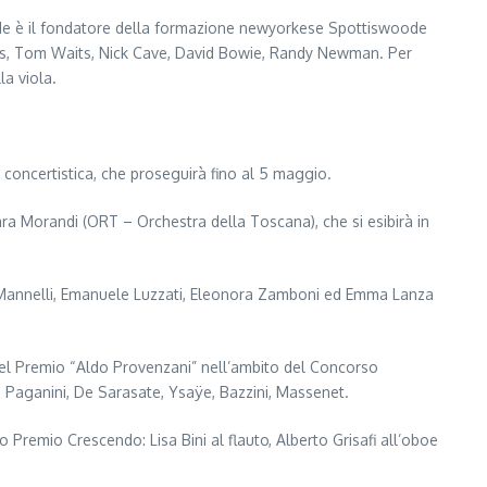
oode è il fondatore della formazione newyorkese Spottiswoode
ies, Tom Waits, Nick Cave, David Bowie, Randy Newman. Per
a viola.
 concertistica, che proseguirà fino al 5 maggio.
Chiara Morandi (ORT – Orchestra della Toscana), che si esibirà in
io Mannelli, Emanuele Luzzati, Eleonora Zamboni ed Emma Lanza
e del Premio “Aldo Provenzani” nell’ambito del Concorso
 Paganini, De Sarasate, Ysaÿe, Bazzini, Massenet.
 Premio Crescendo: Lisa Bini al flauto, Alberto Grisafi all’oboe