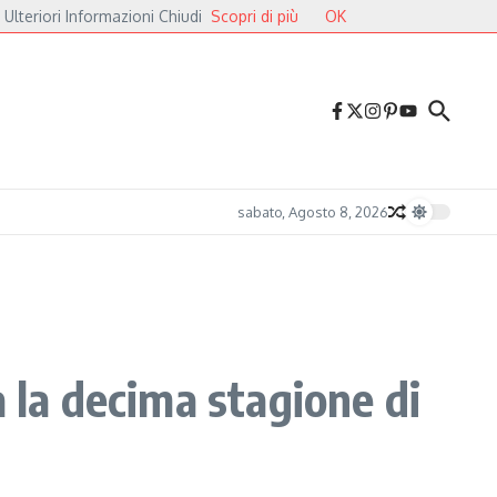
 Ulteriori Informazioni Chiudi
Scopri di più
OK
valieri
Druga Godba 2026, il gran finale: dalla poesia del folk alle pulsazioni e
sabato, Agosto 8, 2026
 la decima stagione di