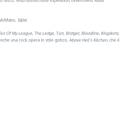
to disco,
Wild Goosechase Expedition, ovvero
Best Adult
y McMahn,
S&M.
Out Of My League
,
The Ledge
,
Tart
,
Bridget, Bloodline, Kingdom)
,
 anche una rock opera in stile gotico,
Above Hell’s Kitchen,
che è