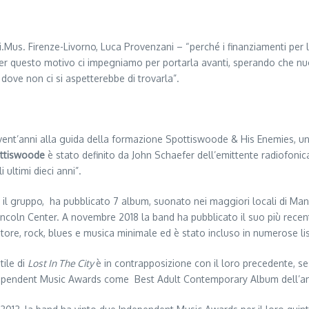
Gi.Mus. Firenze-Livorno, Luca Provenzani – “perché i finanziamenti per
r questo motivo ci impegniamo per portarla avanti, sperando che nuovi
 dove non ci si aspetterebbe di trovarla”.
vent’anni alla guida della formazione Spottiswoode & His Enemies, un
ttiswoode
è stato definito da John Schaefer dell’emittente radiofon
i ultimi dieci anni”.
 il gruppo, ha pubblicato 7 album, suonato nei maggiori locali di Man
Lincoln Center. A novembre 2018 la band ha pubblicato il suo più rece
tore, rock, blues e musica minimale ed è stato incluso in numerose list
tile di
Lost In The City
è in contrapposizione con il loro precedente, s
ependent Music Awards come Best Adult Contemporary Album dell’a