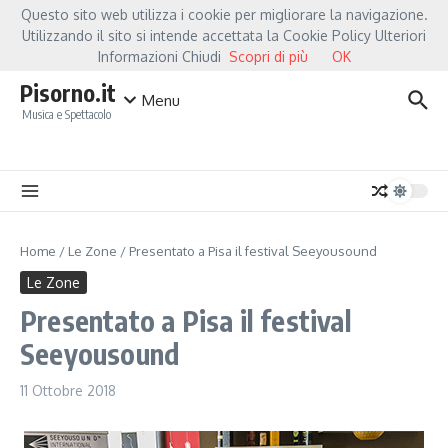
Salta al contenuto
Questo sito web utilizza i cookie per migliorare la navigazione.
Hot News
Fiorella Mannoia, a Capannori nasce “Anime Salve”: la data zero è un a
Utilizzando il sito si intende accettata la Cookie Policy Ulteriori
Informazioni Chiudi
Scopri di più
OK
Pisorno.it
Menu
Musica e Spettacolo
Home
/
Le Zone
/
Presentato a Pisa il festival Seeyousound
Le Zone
Presentato a Pisa il festival
Seeyousound
11 Ottobre 2018