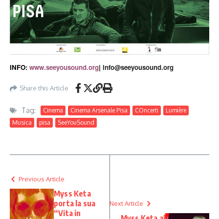
INFO:
www.seeyousound.org
|
info@seeyousound.org
Share this Article
Tag:
Cinema
Cinema Arsenale Pisa
COncerti
Lumière
Musica
pisa
SeeYouSound
Previous Article
Myss Keta
porta la sua
Next Article
“Vita in
Myss Keta al