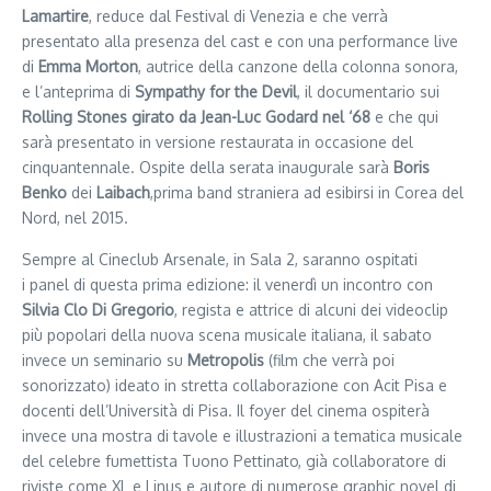
Lamartire
, reduce dal Festival di Venezia e che verrà
presentato alla presenza del cast e con una performance live
di
Emma Morton
, autrice della canzone della colonna sonora,
e l’anteprima di
Sympathy for the Devil
, il documentario sui
Rolling Stones girato da Jean-Luc Godard nel ‘68
e che qui
sarà presentato in versione restaurata in occasione del
cinquantennale. Ospite della serata inaugurale sarà
Boris
Benko
dei
Laibach
,prima band straniera ad esibirsi in Corea del
Nord, nel 2015.
Sempre al Cineclub Arsenale, in Sala 2, saranno ospitati
i panel di questa prima edizione: il venerdì un incontro con
Silvia Clo Di Gregorio
, regista e attrice di alcuni dei videoclip
più popolari della nuova scena musicale italiana, il sabato
invece un seminario su
Metropolis
(film che verrà poi
sonorizzato) ideato in stretta collaborazione con Acit Pisa e
docenti dell’Università di Pisa. Il foyer del cinema ospiterà
invece una mostra di tavole e illustrazioni a tematica musicale
del celebre fumettista Tuono Pettinato, già collaboratore di
riviste come XL e Linus e autore di numerose graphic novel di