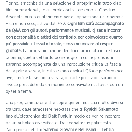
Torino, arricchita da una selezione di anteprime: in tutto dieci
film internazionali, le cui proiezioni si terranno al Cineclub
Arsenale, punto di riferimento per gli appassionati di cinema di
Pisa e non solo, attivo dal 1982.
Ogni film sarà accompagnato
da Q&A con gli autori, performance musicali, dj set e incontri
con personalità e artisti del territorio, per coinvolgere quanto
più possibile il tessuto locale, senza rinunciare al respiro
globale.
La programmazione dei film è articolata in tre fasce:
la prima, quella del tardo pomeriggio, in cui le proiezioni
saranno accompagnate da una introduzione critica; la fascia
della prima serata, in cui saranno ospitati Q&A e performance
live; e infine la seconda serata, in cui le proiezioni saranno
invece precedute da un momento conviviale nel foyer, con un
dj-set a tema.
Una programmazione che copre generi musicali molto diversi
tra loro, dalle atmosfere neoclassiche di
Ryuichi Sakamoto
fino all’elettronica dei
Daft Punk
, in modo da venire incontro
ad un pubblico diversificato. Da segnalare in palinsesto
l’anteprima del film
Saremo Giovani e Bellissimi
di
Letizia