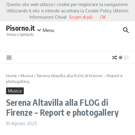
Salta al contenuto
Questo sito web utilizza i cookie per migliorare la navigazione.
Hot News
Fiorella Mannoia, a Capannori nasce “Anime Salve”: la data zero è un atto
Utilizzando il sito si intende accettata la Cookie Policy Ulteriori
Informazioni Chiudi
Scopri di più
OK
Pisorno.it
Menu
Musica e Spettacolo
Home
/
Musica
/
Serena Altavilla alla FLOG di Firenze – Report e
photogallery
Musica
Serena Altavilla alla FLOG di
Firenze – Report e photogallery
10 Agosto 2025