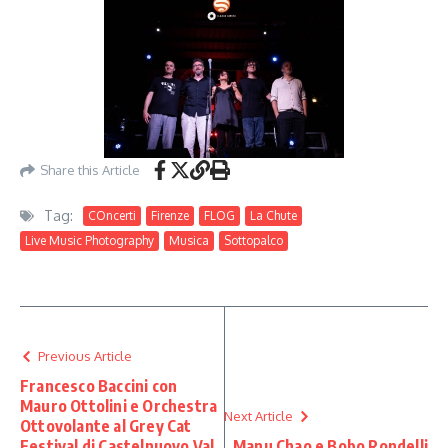
Share this Article
Tag:
COncerti
Firenze
FLOG
La Chute
Live Music Photography
Musica
Sottopalco
Previous Article
Francesco Baccini con
Mauro Ottolini e Orchestra
Next Article
Ottovolante al Grey Cat
Festival di Castelnuovo Val
Manu Chao e Bobo Rondelli