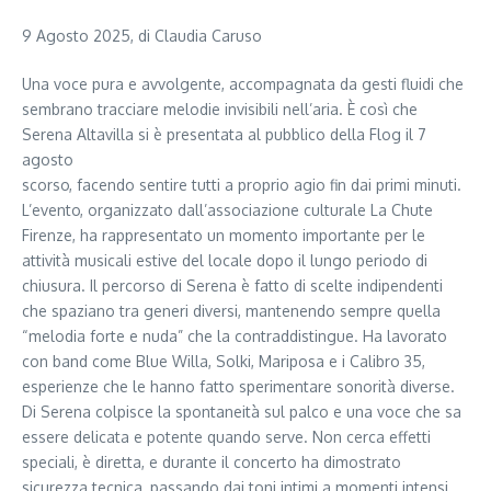
9 Agosto 2025, di Claudia Caruso
Una voce pura e avvolgente, accompagnata da gesti fluidi che
sembrano tracciare melodie invisibili nell’aria. È così che
Serena Altavilla si è presentata al pubblico della Flog il 7
agosto
scorso, facendo sentire tutti a proprio agio fin dai primi minuti.
L’evento, organizzato dall’associazione culturale La Chute
Firenze, ha rappresentato un momento importante per le
attività musicali estive del locale dopo il lungo periodo di
chiusura. Il percorso di Serena è fatto di scelte indipendenti
che spaziano tra generi diversi, mantenendo sempre quella
“melodia forte e nuda” che la contraddistingue. Ha lavorato
con band come Blue Willa, Solki, Mariposa e i Calibro 35,
esperienze che le hanno fatto sperimentare sonorità diverse.
Di Serena colpisce la spontaneità sul palco e una voce che sa
essere delicata e potente quando serve. Non cerca effetti
speciali, è diretta, e durante il concerto ha dimostrato
sicurezza tecnica, passando dai toni intimi a momenti intensi.