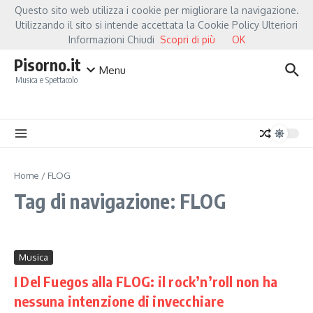
Salta al contenuto
Questo sito web utilizza i cookie per migliorare la navigazione.
Hot News
Fiorella Mannoia, a Capannori nasce “Anime Salve”: la data zero è u
Utilizzando il sito si intende accettata la Cookie Policy Ulteriori
Informazioni Chiudi
Scopri di più
OK
Pisorno.it
Menu
Musica e Spettacolo
Home
/
FLOG
Tag di navigazione: FLOG
Musica
I Del Fuegos alla FLOG: il rock’n’roll non ha
nessuna intenzione di invecchiare