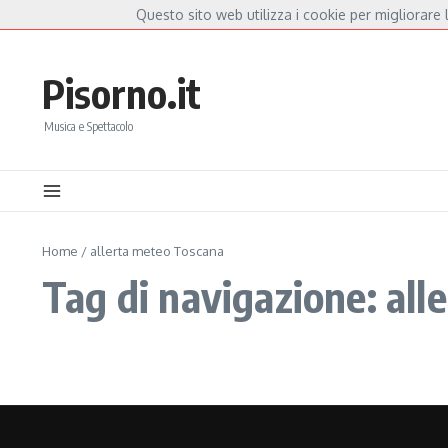
Salta al contenuto
Questo sito web utilizza i cookie per migliorare l
Hot News
Fiorella Mannoia, a Capannori nasce “Anime Salve”: la data zero è un atto d’
Pisorno.it
Musica e Spettacolo
Home
/
allerta meteo Toscana
Tag di navigazione: al