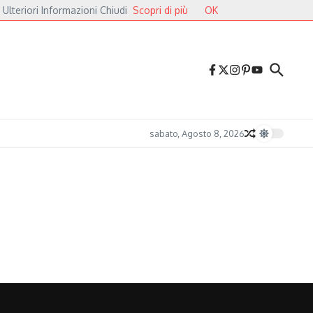
 Ulteriori Informazioni Chiudi
Scopri di più
OK
iazza dei Cavalieri
Druga Godba 2026, il gran finale: dalla poesia del folk alle 
sabato, Agosto 8, 2026