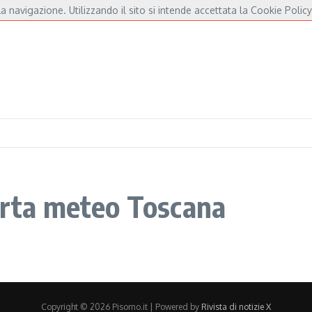
a navigazione. Utilizzando il sito si intende accettata la Cookie Policy
amore per De André e Fossati
Fulminacci a Pisa, una serata “indispensabile” in P
lerta meteo Toscana
Copyright © 2026 Pisorno.it | Powered by
Rivista di notizie X