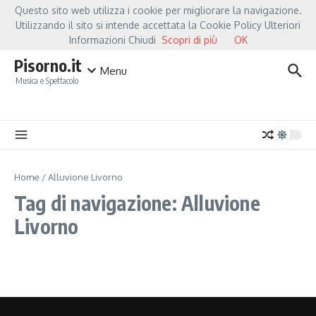
Salta al contenuto
Questo sito web utilizza i cookie per migliorare la navigazione.
Hot News
Fiorella Mannoia, a Capannori nasce “Anime Salve”: la data zero è 
Utilizzando il sito si intende accettata la Cookie Policy Ulteriori
Informazioni Chiudi
Scopri di più
OK
Pisorno.it
Menu
Musica e Spettacolo
Home
/
Alluvione Livorno
Tag di navigazione: Alluvione
Livorno