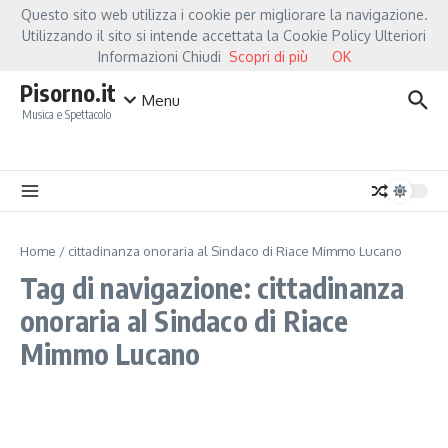
Salta al contenuto
Questo sito web utilizza i cookie per migliorare la navigazione.
Hot News
Fiorella Mannoia, a Capannori nasce “Anime Salve”: la data zero è u
Utilizzando il sito si intende accettata la Cookie Policy Ulteriori
Informazioni Chiudi
Scopri di più
OK
Pisorno.it
Menu
Musica e Spettacolo
Home
/
cittadinanza onoraria al Sindaco di Riace Mimmo Lucano
Tag di navigazione: cittadinanza
onoraria al Sindaco di Riace
Mimmo Lucano