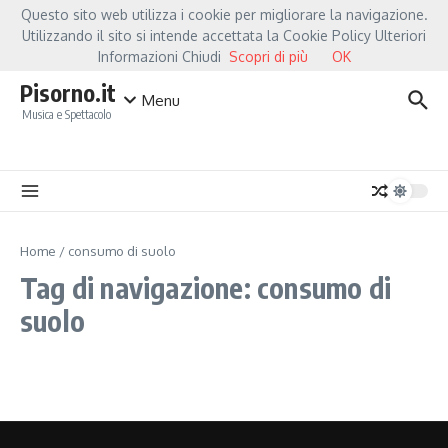
Salta al contenuto
Questo sito web utilizza i cookie per migliorare la navigazione.
Hot News
Fiorella Mannoia, a Capannori nasce “Anime Salve”: la data zero è 
Utilizzando il sito si intende accettata la Cookie Policy Ulteriori
Informazioni Chiudi
Scopri di più
OK
Pisorno.it
Menu
Musica e Spettacolo
Home
/
consumo di suolo
Tag di navigazione: consumo di
suolo