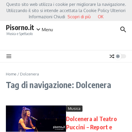
Salta al contenuto
Questo sito web utilizza i cookie per migliorare la navigazione.
Hot News
Fiorella Mannoia, a Capannori nasce “Anime Salve”: la data zero è u
Utilizzando il sito si intende accettata la Cookie Policy Ulteriori
Informazioni Chiudi
Scopri di più
OK
Pisorno.it
Menu
Musica e Spettacolo
Home
/
Dolcenera
Tag di navigazione: Dolcenera
Musica
Dolcenera al Teatro
Puccini – Report e