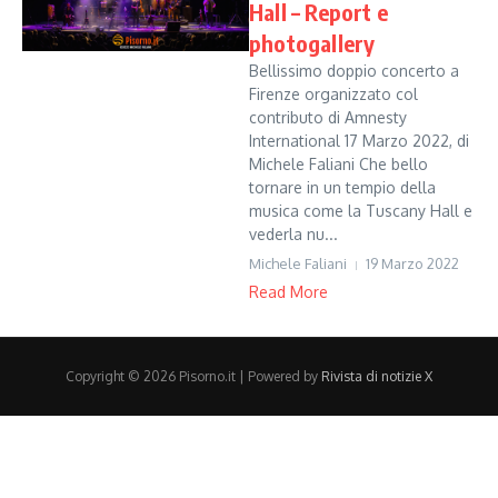
Hall – Report e
photogallery
Bellissimo doppio concerto a
Firenze organizzato col
contributo di Amnesty
International 17 Marzo 2022, di
Michele Faliani Che bello
tornare in un tempio della
musica come la Tuscany Hall e
vederla nu...
Michele Faliani
19 Marzo 2022
Read More
Copyright © 2026 Pisorno.it | Powered by
Rivista di notizie X