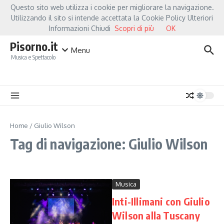
Salta al contenuto
Questo sito web utilizza i cookie per migliorare la navigazione.
Hot News
Fiorella Mannoia, a Capannori nasce “Anime Salve”: la data zero è u
Utilizzando il sito si intende accettata la Cookie Policy Ulteriori
Informazioni Chiudi
Scopri di più
OK
Pisorno.it
Menu
Musica e Spettacolo
Home
/
Giulio Wilson
Tag di navigazione: Giulio Wilson
Musica
Inti-Illimani con Giulio
Wilson alla Tuscany