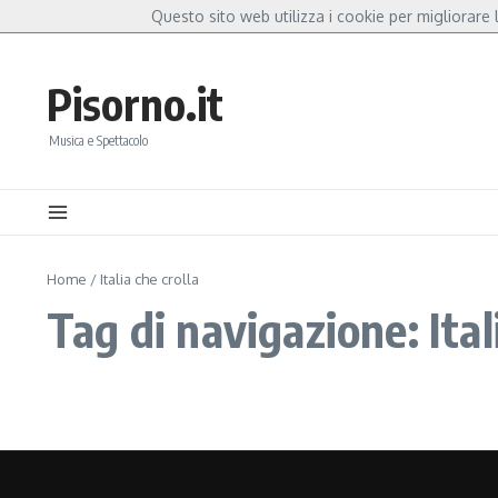
Salta al contenuto
Questo sito web utilizza i cookie per migliorare l
Hot News
Fiorella Mannoia, a Capannori nasce “Anime Salve”: la data zero è un atto d
Pisorno.it
Musica e Spettacolo
Home
/
Italia che crolla
Tag di navigazione: Ital