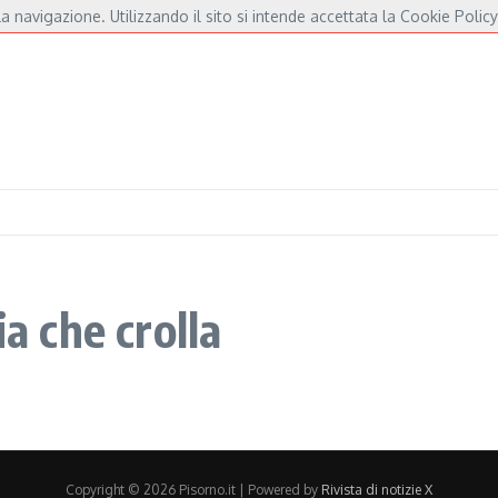
a navigazione. Utilizzando il sito si intende accettata la Cookie Policy
’amore per De André e Fossati
Fulminacci a Pisa, una serata “indispensabile” in P
ia che crolla
Copyright © 2026 Pisorno.it | Powered by
Rivista di notizie X