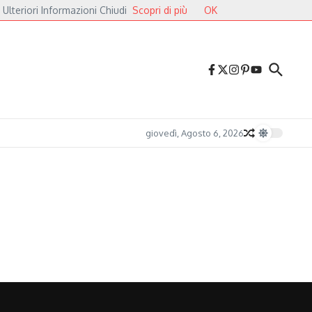
 Ulteriori Informazioni Chiudi
Scopri di più
OK
iazza dei Cavalieri
Druga Godba 2026, il gran finale: dalla poesia del folk alle 
giovedì, Agosto 6, 2026