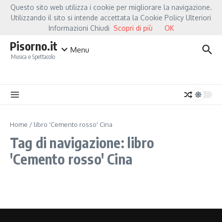
Salta al contenuto
Questo sito web utilizza i cookie per migliorare la navigazione.
Hot News
Fiorella Mannoia, a Capannori nasce “Anime Salve”: la data zero è 
Utilizzando il sito si intende accettata la Cookie Policy Ulteriori
Informazioni Chiudi
Scopri di più
OK
Pisorno.it
Menu
Musica e Spettacolo
Home
/
libro 'Cemento rosso' Cina
Tag di navigazione: libro
'Cemento rosso' Cina