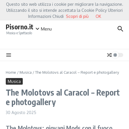
Salta al contenuto
Questo sito web utilizza i cookie per migliorare la navigazione.
Hot News
Fiorella Mannoia, a Capannori nasce “Anime Salve”: la data zero è un a
Utilizzando il sito si intende accettata la Cookie Policy Ulteriori
Informazioni Chiudi
Scopri di più
OK
Pisorno.it
Menu
Musica e Spettacolo
Home
/
Musica
/
The Molotovs al Caracol – Report e photogallery
Musica
The Molotovs al Caracol – Report
e photogallery
30 Agosto 2025
The Molotovs: giovani Mods con il fuoco