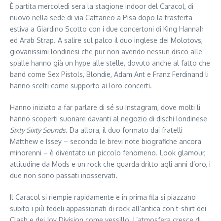
È partita mercoledì sera la stagione indoor del Caracol, di
nuovo nella sede di via Cattaneo a Pisa dopo la trasferta
estiva a Giardino Scotto con i due concertoni di King Hannah
ed Arab Strap. A salire sul palco il duo inglese dei Molotovs,
giovanissimi londinesi che pur non avendo nessun disco alle
spalle hanno già un hype alle stelle, dovuto anche al fatto che
band come Sex Pistols, Blondie, Adam Ant e Franz Ferdinand li
hanno scelti come supporto ai loro concerti.
Hanno iniziato a far parlare di sé su Instagram, dove molti li
hanno scoperti suonare davanti al negozio di dischi londinese
Sixty Sixty Sounds
. Da allora, il duo formato dai fratelli
Matthew e Issey – secondo le brevi note biografiche ancora
minorenni – è diventato un piccolo fenomeno. Look glamour,
attitudine da Mods e un rock che guarda dritto agli anni d’oro, i
due non sono passati inosservati.
Il Caracol si riempie rapidamente e in prima fila si piazzano
subito i più fedeli appassionati di rock all’antica con t-shirt dei
Clash e dei Joy Division come vessillo. L’atmosfera cresce di