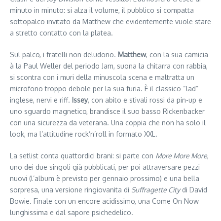
minuto in minuto: si alza il volume, il pubblico si compatta
sottopalco invitato da Matthew che evidentemente vuole stare
a stretto contatto con la platea.
Sul palco, i fratelli non deludono.
Matthew
, con la sua camicia
à la Paul Weller del periodo Jam, suona la chitarra con rabbia,
si scontra con i muri della minuscola scena e maltratta un
microfono troppo debole per la sua furia. È il classico “lad”
inglese, nervi e riff.
Issey
, con abito e stivali rossi da pin-up e
uno sguardo magnetico, brandisce il suo basso Rickenbacker
con una sicurezza da veterana. Una coppia che non ha solo il
look, ma l’attitudine rock’n’roll in formato XXL.
La setlist conta quattordici brani: si parte con
More More More
,
uno dei due singoli già pubblicati, per poi attraversare pezzi
nuovi (l’album è previsto per gennaio prossimo) e una bella
sorpresa, una versione ringiovanita di
Suffragette City
di David
Bowie. Finale con un encore acidissimo, una Come On Now
lunghissima e dal sapore psichedelico.