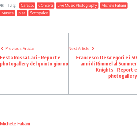
Tag:
Caracol
COncerti
Live Music Photography
Michele Faliani
Musica
pisa
Sottopalco
Previous Article
Next Article
Festa Rossa Lari – Report e
Francesco De Gregori e i 50
photogallery del quinto giorno
anni di Rimmel al Summer
Knights – Report e
photogallery
Michele Faliani