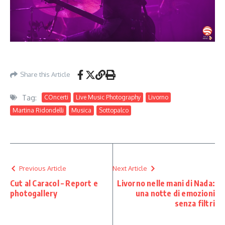
Share this Article
Tag:
COncerti
Live Music Photography
Livorno
Martina Ridondelli
Musica
Sottopalco
Previous Article
Next Article
Cut al Caracol – Report e
Livorno nelle mani di Nada:
photogallery
una notte di emozioni
senza filtri