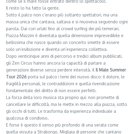
come se il mare fosse entrato dentro lo spettacolo.
Il resto lo ha fatto la gente.
Sotto il palco non c’erano più soltanto spettatori, ma una
massa unica che cantava, saltava e si muoveva seguendo ogni
parola. Dai cori urlati fino al crowd surfing dei più temerari,
Piazza Mazzini è diventata quella dimensione imprevedibile e
bellissima che nasce quando un concerto smette di essere
solo un’esibizione e diventa un’esperienza collettiva.
Dopo venticinque anni di percorso e tredici album pubblicati,
gli Zen Circus hanno ancora la capacità di parlare a
generazioni diverse senza perdere intensità. Il
Il Male Summer
Tour 2026
porta sul palco i temi del nuovo disco: il dolore, le
fragilità personali, le contraddizioni e quella rivendicazione
fondamentale del diritto di non essere perfetti.
La forza della loro musica sta proprio qui: non promette di
cancellare le difficoltà, ma le mette in mezzo alla piazza, sotto
gli occhi di tutti. Le trasforma da esperienza individuale a
qualcosa di condiviso.
E forse è questo il senso più profondo di una serata come
quella vissuta a Straborgo. Migliaia di persone che cantano