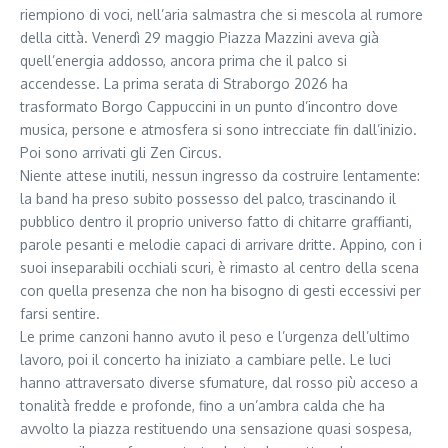
riempiono di voci, nell’aria salmastra che si mescola al rumore
della città. Venerdì 29 maggio Piazza Mazzini aveva già
quell’energia addosso, ancora prima che il palco si
accendesse. La prima serata di Straborgo 2026 ha
trasformato Borgo Cappuccini in un punto d’incontro dove
musica, persone e atmosfera si sono intrecciate fin dall’inizio.
Poi sono arrivati gli Zen Circus.
Niente attese inutili, nessun ingresso da costruire lentamente:
la band ha preso subito possesso del palco, trascinando il
pubblico dentro il proprio universo fatto di chitarre graffianti,
parole pesanti e melodie capaci di arrivare dritte. Appino, con i
suoi inseparabili occhiali scuri, è rimasto al centro della scena
con quella presenza che non ha bisogno di gesti eccessivi per
farsi sentire.
Le prime canzoni hanno avuto il peso e l’urgenza dell’ultimo
lavoro, poi il concerto ha iniziato a cambiare pelle. Le luci
hanno attraversato diverse sfumature, dal rosso più acceso a
tonalità fredde e profonde, fino a un’ambra calda che ha
avvolto la piazza restituendo una sensazione quasi sospesa,