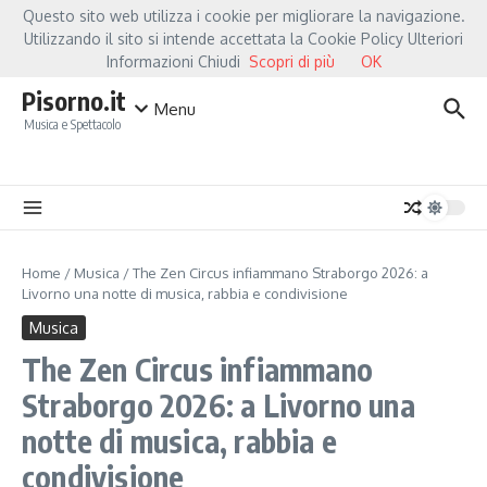
Salta al contenuto
Questo sito web utilizza i cookie per migliorare la navigazione.
Hot News
Fiorella Mannoia, a Capannori nasce “Anime Salve”: la data zero è un att
Utilizzando il sito si intende accettata la Cookie Policy Ulteriori
Informazioni Chiudi
Scopri di più
OK
Pisorno.it
Menu
Musica e Spettacolo
Home
/
Musica
/
The Zen Circus infiammano Straborgo 2026: a
Livorno una notte di musica, rabbia e condivisione
Musica
The Zen Circus infiammano
Straborgo 2026: a Livorno una
notte di musica, rabbia e
condivisione