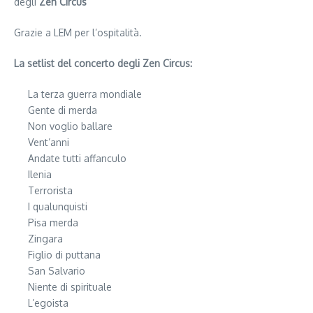
degli
Zen Circus
Grazie a LEM per l’ospitalità.
La setlist del concerto degli Zen Circus:
La terza guerra mondiale
Gente di merda
Non voglio ballare
Vent’anni
Andate tutti affanculo
Ilenia
Terrorista
I qualunquisti
Pisa merda
Zingara
Figlio di puttana
San Salvario
Niente di spirituale
L’egoista