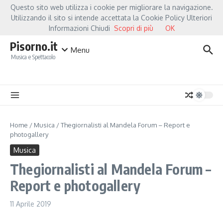
Salta al contenuto
Questo sito web utilizza i cookie per migliorare la navigazione.
Hot News
rella Mannoia, a Capannori nasce “Anime Salve”: la data zero è un atto d’amore pe
Utilizzando il sito si intende accettata la Cookie Policy Ulteriori
Informazioni Chiudi
Scopri di più
OK
Pisorno.it
Menu
Musica e Spettacolo
Home
/
Musica
/
Thegiornalisti al Mandela Forum – Report e
photogallery
Musica
Thegiornalisti al Mandela Forum –
Report e photogallery
11 Aprile 2019