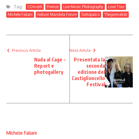
Tag:
COncerti
Firenze
Live Music Photography
Love Tour
Michele Faliani
Nelson Mandela Forum
Sottopalco
Thegiornalisti
Previous Article
Next Article
Nada al Cage –
Presentata la
Report e
seconda
photogallery
edizione del
Castiglioncello
Festival
Michele Faliani