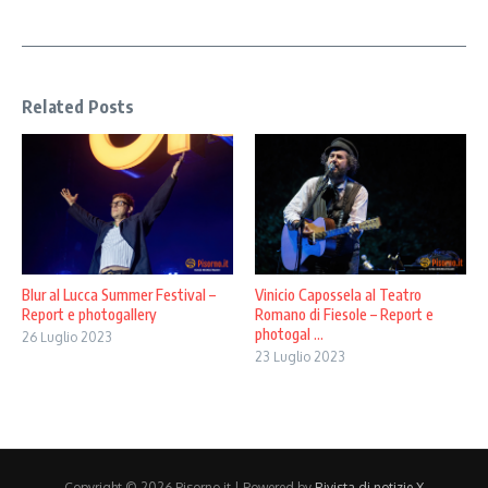
Related Posts
Blur al Lucca Summer Festival –
Vinicio Capossela al Teatro
Report e photogallery
Romano di Fiesole – Report e
photogal ...
26 Luglio 2023
23 Luglio 2023
Copyright © 2026 Pisorno.it | Powered by
Rivista di notizie X