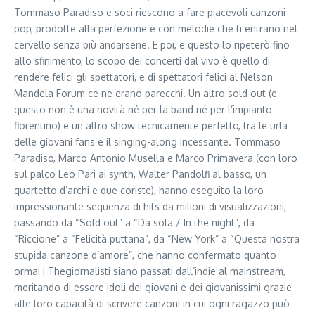
Tommaso Paradiso e soci riescono a fare piacevoli canzoni
pop, prodotte alla perfezione e con melodie che ti entrano nel
cervello senza più andarsene. E poi, e questo lo ripeterò fino
allo sfinimento, lo scopo dei concerti dal vivo è quello di
rendere felici gli spettatori, e di spettatori felici al Nelson
Mandela Forum ce ne erano parecchi. Un altro sold out (e
questo non è una novità né per la band né per l’impianto
fiorentino) e un altro show tecnicamente perfetto, tra le urla
delle giovani fans e il singing-along incessante. Tommaso
Paradiso, Marco Antonio Musella e Marco Primavera (con loro
sul palco Leo Pari ai synth, Walter Pandolfi al basso, un
quartetto d’archi e due coriste), hanno eseguito la loro
impressionante sequenza di hits da milioni di visualizzazioni,
passando da “Sold out” a “Da sola / In the night”, da
“Riccione” a “Felicità puttana”, da “New York” a “Questa nostra
stupida canzone d’amore”, che hanno confermato quanto
ormai i Thegiornalisti siano passati dall’indie al mainstream,
meritando di essere idoli dei giovani e dei giovanissimi grazie
alle loro capacità di scrivere canzoni in cui ogni ragazzo può