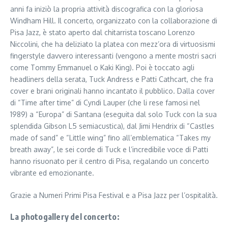
anni fa iniziò la propria attività discografica con la gloriosa
Windham Hill. Il concerto, organizzato con la collaborazione di
Pisa Jazz, è stato aperto dal chitarrista toscano Lorenzo
Niccolini, che ha deliziato la platea con mezz’ora di virtuosismi
fingerstyle davvero interessanti (vengono a mente mostri sacri
come Tommy Emmanuel o Kaki King). Poi è toccato agli
headliners della serata, Tuck Andress e Patti Cathcart, che fra
cover e brani originali hanno incantato il pubblico. Dalla cover
di “Time after time” di Cyndi Lauper (che li rese famosi nel
1989) a “Europa” di Santana (eseguita dal solo Tuck con la sua
splendida Gibson L5 semiacustica), dal Jimi Hendrix di “Castles
made of sand” e “Little wing” fino all’emblematica “Takes my
breath away”, le sei corde di Tuck e l’incredibile voce di Patti
hanno risuonato per il centro di Pisa, regalando un concerto
vibrante ed emozionante.
Grazie a Numeri Primi Pisa Festival e a Pisa Jazz per l’ospitalità.
La photogallery del concerto: