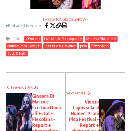
[MOSTRA SLIDESHOW]
Share this Article
Tag:
COncerti
Live Music Photography
Martina Ridondelli
Numeri Primi Festival
Piazza dei Cavalieri
pisa
Sottopalco
Tuck & Patti
Previous Article
Next Article
Ginevra Di
Marco e
Vinicio
Cristina Donà
Capossela al
all’Estate
Numeri Primi
Fiesolana –
Pisa Festival –
Report e
Report e