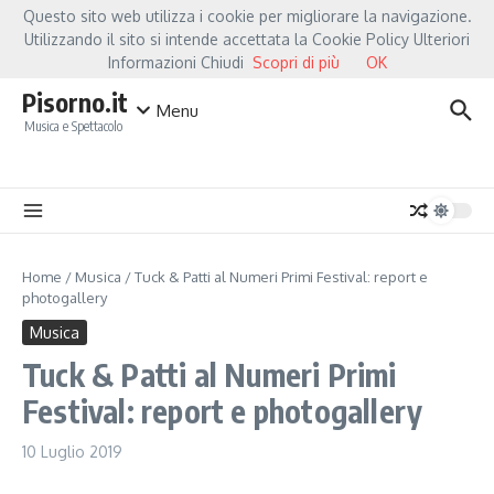
Salta al contenuto
Questo sito web utilizza i cookie per migliorare la navigazione.
Hot News
Fiorella Mannoia, a Capannori nasce “Anime Salve”: la data zero è un atto
Utilizzando il sito si intende accettata la Cookie Policy Ulteriori
Informazioni Chiudi
Scopri di più
OK
Pisorno.it
Menu
Musica e Spettacolo
Home
/
Musica
/
Tuck & Patti al Numeri Primi Festival: report e
photogallery
Musica
Tuck & Patti al Numeri Primi
Festival: report e photogallery
10 Luglio 2019