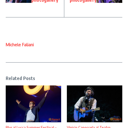
photogallery
photogallery
Michele Faliani
Related Posts
Blur al Lucca Summer Festival –
Vinicio Capossela al Teatro