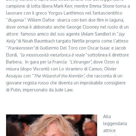
campione di lotta libera Mark Kerr, mentre Emma Stone torna a
lavorare con il greco Yorgos Lanthimos nel fantascientifico
“
Bugonia”
. Willem Dafoe sbarca con ben due film in laguna,
dove ormai è abbonato anche George Clooney nel ruolo di un
attore famoso amico del suo agente (Adam Sandler) in “
Jay
Kelly”
di Noah Baumbach targato Netflix proprio come l’atteso
“
Frankenstein”
di Guillermo Del Toro con Oscar Isaac e Jacob
Elordi,
“la mostruosità metaforica è reale”
sottolinea il direttore
Barbera. In gara per la Francia:
“L’étranger”,
dove Ozon si
misura (dopo Visconti) con Lo straniero di Camus; Olivier
Assayas con “
The Wizard of the Kremlin”,
che racconta di un
giovane regista russo che diventa un improbabile consigliere
di Putin, impersonato da Jude Law.
Alla
leggendaria
attrice