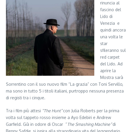
rinuncia al
fascino del
Lido di
Venezia e
quindi ancora
una volta le
star
sfileranno sul
red carpet
del Lido. Ad
aprire la
Mostra sarà
Sorrentino con il suo nuovo film “La grazia” con Toni Servillo,
ma sono in tutto 5 i titoli italiani, purtroppo nessuna presenza
di registi tra i cinque.
Tra i film più attesi
“The Hunt”
con Julia Roberts per la prima
volta sul tappeto rosso insieme a Ayo Edebiri e Andrew
Garfield. Già in odore di Oscar “
The Smashing Machine”
di
Benny Safdie, si ispira alla straordinaria vita del leggendario