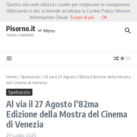
Salta al contenuto
Questo sito web utilizza i cookie per migliorare la navigazione.
Hot News
Fiorella Mannoia, a Capannori nasce “Anime Salve”: la data zero è un 
Utilizzando il sito si intende accettata la Cookie Policy Ulteriori
Informazioni Chiudi
Scopri di più
OK
Pisorno.it
Menu
Musica e Spettacolo
Home
/
Spettacolo
/
Al via il 27 Agosto l’82ma Edizione della Mostra
del Cinema di Venezia
Spettacolo
Al via il 27 Agosto l’82ma
Edizione della Mostra del Cinema
di Venezia
29 Luglio 2025