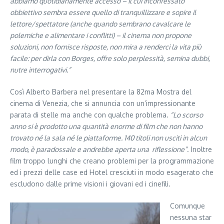
abbiamo quotidianamente accesso – il cui inconfessato
obbiettivo sembra essere quello di tranquillizzare e sopire il
lettore/spettatore (anche quando sembrano cavalcare le
polemiche e alimentare i conflitti) – il cinema non propone
soluzioni, non fornisce risposte, non mira a renderci la vita più
facile: per dirla con Borges, offre solo perplessità, semina dubbi,
nutre interrogativi.”
Così Alberto Barbera nel presentare la 82ma Mostra del
cinema di Venezia, che si annuncia con un’impressionante
parata di stelle ma anche con qualche problema.
“Lo scorso
anno si è prodotto una quantità enorme di film che non hanno
trovato né la sala né le piattaforme. 140 titoli non usciti in alcun
modo, è paradossale e andrebbe aperta una riflessione”
. Inoltre
film troppo lunghi che creano problemi per la programmazione
ed i prezzi delle case ed Hotel cresciuti in modo esagerato che
escludono dalle prime visioni i giovani ed i cinefili.
Comunque
nessuna star