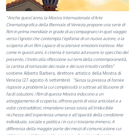
“Anche quest’anno, la Mostra Internazionale d’Arte
Cinematografica della Biennale di Venezia propone una serie di
film in prima mondiale in grado di accompagnarci in quel viaggio
verso l’ignoto che contempla l’epifania di un nuovo autore, o la
scoperta di un film capace di scatenare emozioni inattese. Mai
come in questi anni, il cinema è tornato ad essere lo specchio del
presente, l’invito alla riflessione sui temi della contemporaneità,
la cartina di tornasole del reale e dei suoi irrisolti conflitti”
sostiene Alberto Barbera, direttore artistico della Mostra di
Venezia (27 agosto-6 settembre)
“Senza la pretesa di fornire
risposte a problemi la cui complessità si sottrae all’illusione di
facili soluzioni, i film di questa Mostra inducono a un
atteggiamento di scoperta, offrono punti di vista articolati e a
volte contradditori, rimandano senza sosta all’irriducibile
ricchezza dell’esperienza umana e all’opacità della condizione
individuale, sociale e politica i in cui ci troviamo immersi. A
differenza della maggior parte dei mezzi di comunicazione cui