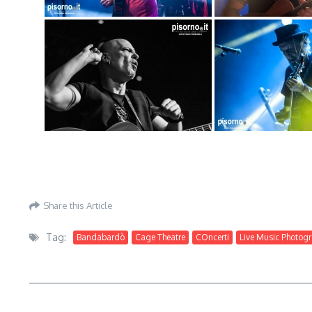
Share this Article
Tag:
Bandabardò
Cage Theatre
COncerti
Live Music Photog