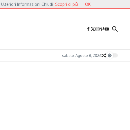
 Ulteriori Informazioni Chiudi
Scopri di più
OK
i Cavalieri
Druga Godba 2026, il gran finale: dalla poesia del folk alle pulsazio
sabato, Agosto 8, 2026