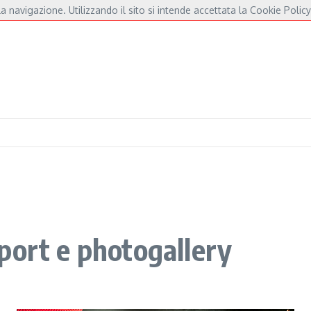
a navigazione. Utilizzando il sito si intende accettata la Cookie Policy
er De André e Fossati
Fulminacci a Pisa, una serata “indispensabile” in Piazza de
port e photogallery