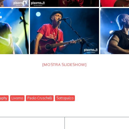
[MOSTRA SLIDESHOW]
raphy
Livorno
Paolo Cruschelli
Sottopalco