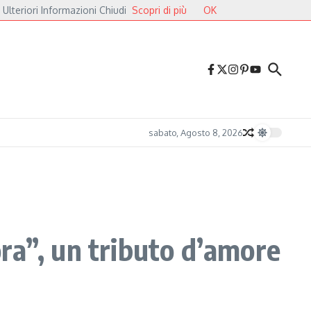
 Ulteriori Informazioni Chiudi
Scopri di più
OK
 Cavalieri
Druga Godba 2026, il gran finale: dalla poesia del folk alle pulsazio
sabato, Agosto 8, 2026
ra”, un tributo d’amore