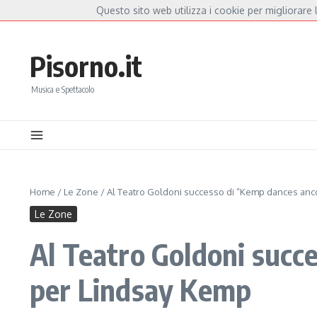
Salta al contenuto
Questo sito web utilizza i cookie per migliorare l
Hot News
orella Mannoia, a Capannori nasce “Anime Salve”: la data zero è un atto d’amore pe
Pisorno.it
Musica e Spettacolo
Home
/
Le Zone
/
Al Teatro Goldoni successo di “Kemp dances anco
Le Zone
Al Teatro Goldoni succ
per Lindsay Kemp