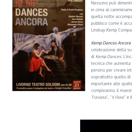
Nessuno può dimentica
in cima al camminamen
quella notte accomp
pubblico come è accad
Lindsay Kemp Company
Kemp Dances Ancora
celebrazione della su
di
Kemp Dances
. L’i
tecnica che aumenta le
persino per creare int
soprattutto quello di
importante alle spall
compleanno, il maestr
Traviata
”, “
Il Fiore
” e 