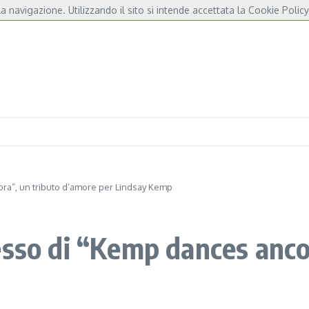
a navigazione. Utilizzando il sito si intende accettata la Cookie Policy
r De André e Fossati
Fulminacci a Pisa, una serata “indispensabile” in Piazza dei
ra”, un tributo d’amore per Lindsay Kemp
esso di “Kemp dances anco