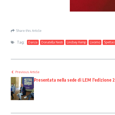
Share this Article
Tag:
Danza
Donatella Nesti
Lindsey Kemp
Livorno
Spettac
Previous Article
Presentata nella sede di LEM l’edizione 