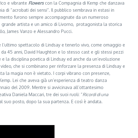
fico e vibrante
Flowers
con la Compagnia di Kemp che danzava
 di “acrobati dei sensi”. Il pubblico sembrava in estasi in
l momento furono sempre accompagnate da un numeroso
grande artista e un amico di Livorno, protagonista la storica
llo, James Vanzo e Alessandro Pucci.
 l’ultimo spettacolo di Lindsay e tenerlo vivo, come omaggio e
 da 45 anni, David Haughton e lo stesso cast e gli stessi pezzi
e e la disciplina poetica di Lindsay ed anche da un’evoluzione
di video, che si combinano per rinforzare la presenza di Lindsay e
ista la magia non è vietato. I corpi vibrano con presenze,
i Kemp. Lei che aveva già un’esperienza di teatro danza
ennaio del 2009. Mentre si avvicinava all’ottantesimo
tiva Daniela Maccari, tre dei suoi ruoli: “
Ricordi di una
i al suo posto, dopo la sua partenza. E così è andata.