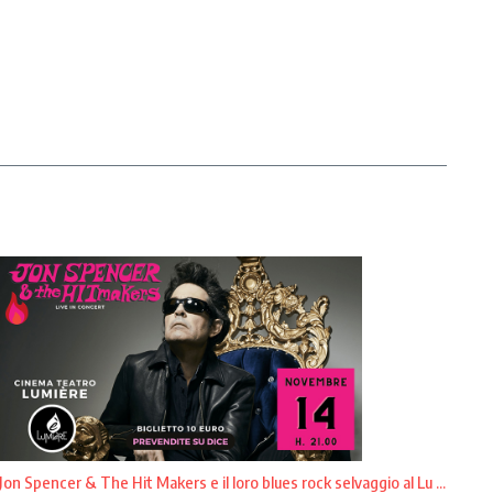
Jon Spencer & The Hit Makers e il loro blues rock selvaggio al Lu ...