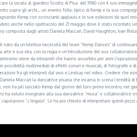
re la serata al giardino Scotto di Pisa del 1980 con il suo immagini
to sopra gli archi… un evento folle, tipico di Kemp e la sua compagnia
agnando Kemp con scroscianti applausi e le sue esibizioni da que
uto anche nello spettacolo del 21 maggio dove è stato ricordato un 
 composta dagli artisti Daniela Maccari, David Haughton, Ivan Rista
è nato da un’istintiva necessità del team “Kemp Dances” di continuare
a arte e sua vita, con la regia e un’introduzione del suo collaboratore
ncantesimo viene da interpreti che hanno assorbito per anni l’ispirazion
 possibilità multimediali di effetti sonori e musicali, di fotografie e 
erazioni fra gli interpreti dal vivo e Lindsay nel video. Credere che es
 Daniela Maccari la danzatrice pisana che incarna in scena l’eredità d
e, non ha più lasciato Kemp dal giorno del loro primo incontro, nel g
o ha voluto insegnare alla sua danzatrice “musa” e collaboratrice crea
il capolavoro “
L’Angelo
”. Le ha poi chiesto di interpretare questi pezz