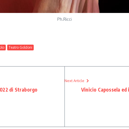
Ph.Ricci
olo
Teatro Goldoni
Next Article
2022 di Straborgo
Vinicio Capossela ed i