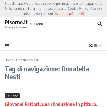
Salta al contenuto
Questo sito web utilizza i cookie per migliorare la navigazione.
Hot News
Fiorella Mannoia, a Capannori nasce “Anime Salve”: la data zero è un at
Utilizzando il sito si intende accettata la Cookie Policy Ulteriori
Informazioni Chiudi
Scopri di più
OK
Pisorno.it
Menu
Musica e Spettacolo
Home
/
Donatella Nesti
Tag di navigazione: Donatella
Nesti
Le Zone
Giovanni Fattori, una rivoluzione in pittura.