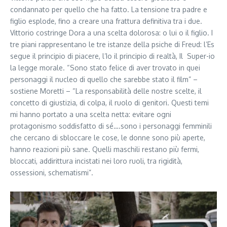
condannato per quello che ha fatto. La tensione tra padre e
figlio esplode, fino a creare una frattura definitiva tra i due.
Vittorio costringe Dora a una scelta dolorosa: o lui o il figlio. I
tre piani rappresentano le tre istanze della psiche di Freud: l’Es
segue il principio di piacere, l’Io il principio di realtà, Il Super-io
la legge morale. “Sono stato felice di aver trovato in quei
personaggi il nucleo di quello che sarebbe stato il film” –
sostiene Moretti – “La responsabilità delle nostre scelte, il
concetto di giustizia, di colpa, il ruolo di genitori. Questi temi
mi hanno portato a una scelta netta: evitare ogni
protagonismo soddisfatto di sé….sono i personaggi femminili
che cercano di sbloccare le cose, le donne sono più aperte,
hanno reazioni più sane. Quelli maschili restano più fermi,
bloccati, addirittura incistati nei loro ruoli, tra rigidità,
ossessioni, schematismi”.