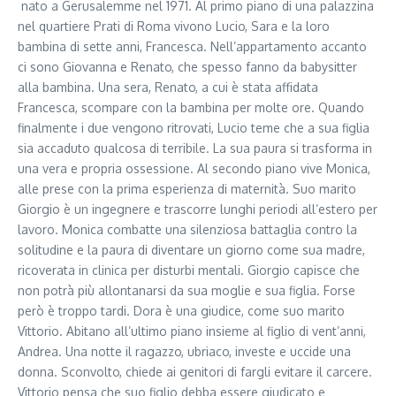
nato a Gerusalemme nel 1971. Al primo piano di una palazzina
nel quartiere Prati di Roma vivono Lucio, Sara e la loro
bambina di sette anni, Francesca. Nell’appartamento accanto
ci sono Giovanna e Renato, che spesso fanno da babysitter
alla bambina. Una sera, Renato, a cui è stata affidata
Francesca, scompare con la bambina per molte ore. Quando
finalmente i due vengono ritrovati, Lucio teme che a sua figlia
sia accaduto qualcosa di terribile. La sua paura si trasforma in
una vera e propria ossessione. Al secondo piano vive Monica,
alle prese con la prima esperienza di maternità. Suo marito
Giorgio è un ingegnere e trascorre lunghi periodi all’estero per
lavoro. Monica combatte una silenziosa battaglia contro la
solitudine e la paura di diventare un giorno come sua madre,
ricoverata in clinica per disturbi mentali. Giorgio capisce che
non potrà più allontanarsi da sua moglie e sua figlia. Forse
però è troppo tardi. Dora è una giudice, come suo marito
Vittorio. Abitano all’ultimo piano insieme al figlio di vent’anni,
Andrea. Una notte il ragazzo, ubriaco, investe e uccide una
donna. Sconvolto, chiede ai genitori di fargli evitare il carcere.
Vittorio pensa che suo figlio debba essere giudicato e