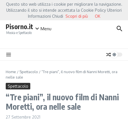
Salta al contenuto
Questo sito web utilizza i cookie per migliorare la navigazione.
Hot News
Fiorella Mannoia, a Capannori nasce “Anime Salve”: la data zero è un 
Utilizzando il sito si intende accettata la Cookie Policy Ulteriori
Informazioni Chiudi
Scopri di più
OK
Pisorno.it
Menu
Musica e Spettacolo
Home
/
Spettacolo
/
“Tre piani”, il nuovo film di Nanni Moretti, ora
nelle sale
Spettacolo
“Tre piani”, il nuovo film di Nanni
Moretti, ora nelle sale
27 Settembre 2021