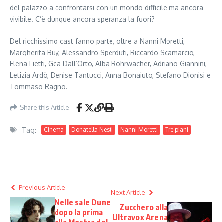
del palazzo a confrontarsi con un mondo difficile ma ancora
vivibile. C’è dunque ancora speranza la fuori?
Del ricchissimo cast fanno parte, oltre a Nanni Moretti,
Margherita Buy, Alessandro Sperduti, Riccardo Scamarcio,
Elena Lietti, Gea Dall’Orto, Alba Rohrwacher, Adriano Giannini,
Letizia Ardò, Denise Tantucci, Anna Bonaiuto, Stefano Dionisi e
Tommaso Ragno.
Share this Article
Tag:
Cinema
Donatella Nesti
Nanni Moretti
Tre piani
Previous Article
Next Article
Nelle sale Dune
Zucchero alla
dopo la prima
Ultravox Arena
alla Mostra del