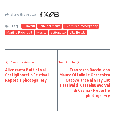
Share this Article
Tag:
COncerti
Forte dei Marmi
Live Music Photography
Martina Ridondelli
Musica
Sottopalco
Villa Bertelli
Previous Article
Next Article
Alice canta Battiato al
Francesco Baccini con
Castiglioncello Festival –
Mauro Ottolini e Orchestra
Report e photogallery
Ottovolante al Grey Cat
Festival di Castelnuovo Val
di Cecina – Report e
photogallery