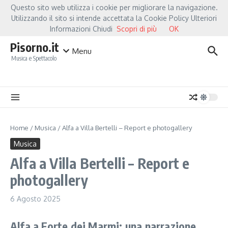
Salta al contenuto
Questo sito web utilizza i cookie per migliorare la navigazione.
Hot News
Fiorella Mannoia, a Capannori nasce “Anime Salve”: la data zero è un at
Utilizzando il sito si intende accettata la Cookie Policy Ulteriori
Informazioni Chiudi
Scopri di più
OK
Pisorno.it
Menu
Musica e Spettacolo
Home
/
Musica
/
Alfa a Villa Bertelli – Report e photogallery
Musica
Alfa a Villa Bertelli – Report e
photogallery
6 Agosto 2025
Alfa a Forte dei Marmi: una narrazione