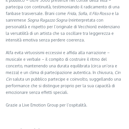
Il pubblico – oltre 5000 presenze nel cortile della Villa –
partecipa con continuità, testimoniando il radicamento di una
fanbase trasversale. Brani come
Frida
,
Sofia
,
Il Filo Rosso
e la
sanremese
Sogna Ragazzo Sogna
(reinterpretata con
personalità e rispetto per l’originale di Vecchioni) evidenziano
la versatilità di un artista che sa oscillare tra leggerezza e
intensità emotiva senza perdere coerenza.
Alfa evita virtuosismi eccessivi e affida alla narrazione –
musicale e verbale – il compito di costruire il ritmo del
concerto, mantenendo una durata equilibrata (circa un’ora e
mezza) e un clima di partecipazione autentica. In chiusura,
Cin
Cin
saluta un pubblico partecipe e coinvolto, suggellando una
performance che si distingue proprio per la sua capacità di
emozionare senza effetti speciali.
Grazie a Live Emotion Group per l’ospitalità.