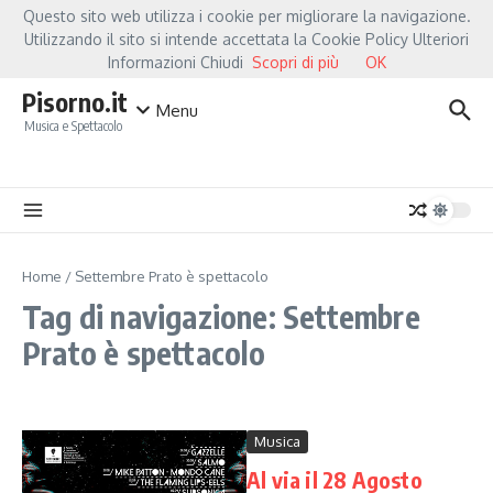
Salta al contenuto
Questo sito web utilizza i cookie per migliorare la navigazione.
Hot News
Fiorella Mannoia, a Capannori nasce “Anime Salve”: la data zero è u
Utilizzando il sito si intende accettata la Cookie Policy Ulteriori
Informazioni Chiudi
Scopri di più
OK
Pisorno.it
Menu
Musica e Spettacolo
Home
/
Settembre Prato è spettacolo
Tag di navigazione: Settembre
Prato è spettacolo
Musica
Al via il 28 Agosto