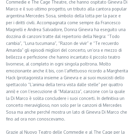
Commedie e The Cage Theatre, che hanno ospitato Ginevra Di
Marco e il suo ultimo progetto, un tributo alla cantora popular
argentina Mercedes Sosa, simbolo della lotta per la pace e
per i diritti civili. Accompagnata come sempre da Francesco
Magnelli e Andrea Salvadore, Donna Ginevra ha eseguito una
dozzina di canzoni tratte dal repertorio della Negra: “Todo
cambia”, “Luna tucumana”, “Razon de vivir” e “Te recuerdo
Amanda” gli episodi migliori del concerto, un’ora e mezzo di
bellezza e perfezione che hanno incantato il piccolo teatro
livornese, al completo in ogni singola poltrona. Molto
emozionante anche il bis, con l’affettuoso ricordo a Margherita
Hack (protagonista insieme a Ginevra e ai suoi musicisti dello
spettacolo “L’anima della terra vista dalle stelle” per quattro
anni) e con l’esecuzione di “Malarazza”, canzone con la quale
la Di Marco è solita concludere i suoi concerti. In definitiva un
concerto meraviglioso, non solo per le canzoni di Mercedes
Sosa ma anche perché mostra un lato di Ginevra Di Marco che
fino ad ora non conoscevamo.
Grazie al Nuovo Teatro delle Commedie e al The Cage per la