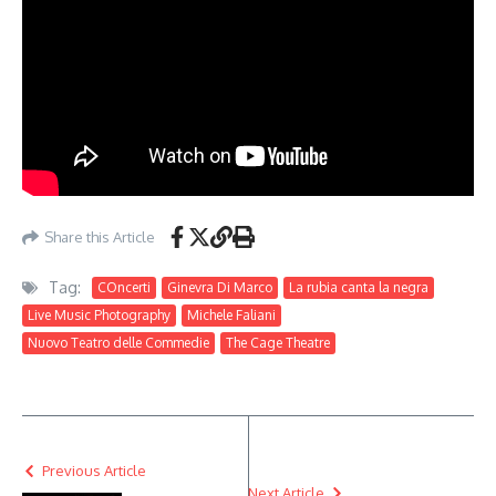
Share this Article
Tag:
COncerti
Ginevra Di Marco
La rubia canta la negra
Live Music Photography
Michele Faliani
Nuovo Teatro delle Commedie
The Cage Theatre
Previous Article
Next Article