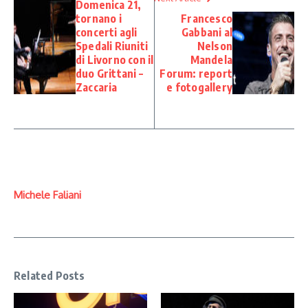
Domenica 21,
tornano i
Francesco
concerti agli
Gabbani al
Spedali Riuniti
Nelson
di Livorno con il
Mandela
duo Grittani –
Forum: report
Zaccaria
e fotogallery
Michele Faliani
Related Posts