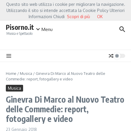
Salta al contenuto
Questo sito web utilizza i cookie per migliorare la navigazione.
Hot News
Fiorella Mannoia, a Capannori nasce “Anime Salve”: la data zero è un at
Utilizzando il sito si intende accettata la Cookie Policy Ulteriori
Informazioni Chiudi
Scopri di più
OK
Pisorno.it
Menu
Musica e Spettacolo
Home
/
Musica
/
Ginevra Di Marco al Nuovo Teatro delle
Commedie: report, fotogallery e video
Musica
Ginevra Di Marco al Nuovo Teatro
delle Commedie: report,
fotogallery e video
23 Gennaio 2018