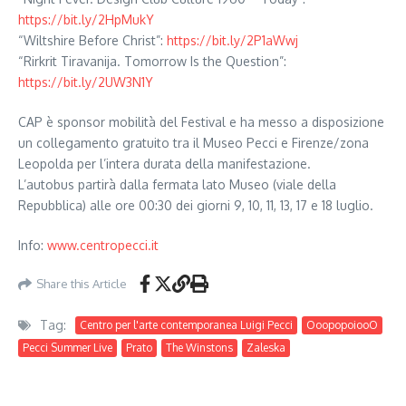
https://bit.ly/2HpMukY
“Wiltshire Before Christ”:
https://bit.ly/2P1aWwj
“Rirkrit Tiravanija. Tomorrow Is the Question”:
https://bit.ly/2UW3N1Y
CAP è sponsor mobilità del Festival e ha messo a disposizione
un collegamento gratuito tra il Museo Pecci e Firenze/zona
Leopolda per l’intera durata della manifestazione.
L’autobus partirà dalla fermata lato Museo (viale della
Repubblica) alle ore 00:30 dei giorni 9, 10, 11, 13, 17 e 18 luglio.
Info:
www.centropecci.it
Share this Article
Tag:
Centro per l'arte contemporanea Luigi Pecci
OoopopoiooO
Pecci Summer Live
Prato
The Winstons
Zaleska