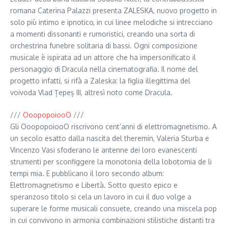
romana Caterina Palazzi presenta ZALESKA, nuovo progetto in
solo più intimo e ipnotico, in cui linee melodiche si intrecciano
a momenti dissonanti e rumoristici, creando una sorta di
orchestrina funebre solitaria di bassi. Ogni composizione
musicale è ispirata ad un attore che ha impersonificato il
personaggio di Dracula nella cinematografia. Il nome del
progetto infatti, si rifà a Zaleska: la figlia illegittima del
voivoda Vlad Țepeș III, altresì noto come Dracula.
///
OoopopoiooO
///
Gli OoopopoiooO riscrivono cent’anni di elettromagnetismo. A
un secolo esatto dalla nascita del theremin, Valeria Sturba e
Vincenzo Vasi sfoderano le antenne dei loro evanescenti
strumenti per sconfiggere la monotonia della lobotomia de li
tempi mia. E pubblicano il loro secondo album:
Elettromagnetismo e Libertà. Sotto questo epico e
speranzoso titolo si cela un lavoro in cui il duo volge a
superare le forme musicali consuete, creando una miscela pop
in cui convivono in armonia combinazioni stilistiche distanti tra