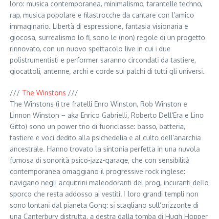
loro: musica contemporanea, minimalismo, tarantelle techno,
rap, musica popolare e filastrocche da cantare con l’amico
immaginario. Libertà di espressione, fantasia visionaria e
giocosa, surrealismo lo fi, sono le (non) regole di un progetto
rinnovato, con un nuovo spettacolo live in cui i due
polistrumentisti e performer saranno circondati da tastiere,
giocattoli, antenne, archi e corde sui palchi di tutti gli universi.
///
The Winstons
///
The Winstons (i tre fratelli Enro Winston, Rob Winston e
Linnon Winston – aka Enrico Gabrielli, Roberto Dell’Era e Lino
Gitto) sono un power trio di fuoriclasse: basso, batteria,
tastiere e voci dedito alla psichedelia e al culto dell’anarchia
ancestrale. Hanno trovato la sintonia perfetta in una nuvola
fumosa di sonorità psico-jazz-garage, che con sensibilità
contemporanea omaggiano il progressive rock inglese:
navigano negli acquitrini maleodoranti del prog, incuranti dello
sporco che resta addosso ai vestiti. I loro grandi templi non
sono lontani dal pianeta Gong: si stagliano sull’orizzonte di
una Canterbury distrutta, a destra dalla tomba di Hugh Hopper