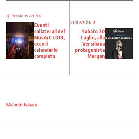
Previous Article
Next Article
Eventi
collaterali del
Sabato 20
MusArt 2019,
Luglio, alla
ecco il
Versiliana
calendario
protagonista
completo
Morgan
Michele Faliani