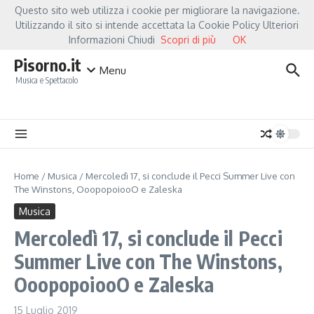
Salta al contenuto
Questo sito web utilizza i cookie per migliorare la navigazione.
Hot News
Fiorella Mannoia, a Capannori nasce “Anime Salve”: la data zero è un a
Utilizzando il sito si intende accettata la Cookie Policy Ulteriori
Informazioni Chiudi
Scopri di più
OK
Pisorno.it
Menu
Musica e Spettacolo
Home
/
Musica
/
Mercoledì 17, si conclude il Pecci Summer Live con
The Winstons, OoopopoiooO e Zaleska
Musica
Mercoledì 17, si conclude il Pecci
Summer Live con The Winstons,
OoopopoiooO e Zaleska
15 Luglio 2019