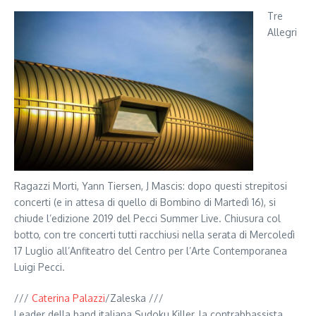
Tre
Allegri
Ragazzi Morti, Yann Tiersen, J Mascis: dopo questi strepitosi
concerti (e in attesa di quello di Bombino di Martedì 16), si
chiude l’edizione 2019 del Pecci Summer Live. Chiusura col
botto, con tre concerti tutti racchiusi nella serata di Mercoledì
17 Luglio all’Anfiteatro del Centro per l’Arte Contemporanea
Luigi Pecci.
///
Caterina Palazzi
/Zaleska ///
Leader della band italiana Sudoku Killer, la contrabbassista