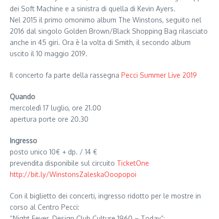
dei Soft Machine e a sinistra di quella di Kevin Ayers.
Nel 2015 il primo omonimo album The Winstons, seguito nel
2016 dal singolo Golden Brown/Black Shopping Bag rilasciato
anche in 45 giri. Ora è la volta di Smith, il secondo album
uscito il 10 maggio 2019.
Il concerto fa parte della rassegna
Pecci Summer Live 2019
Quando
mercoledì 17 luglio, ore 21.00
apertura porte ore 20.30
Ingresso
posto unico 10€ + dp. / 14 €
prevendita disponibile sul circuito
TicketOne
http://bit.ly/WinstonsZaleskaOoopopoi
Con il biglietto dei concerti, ingresso ridotto per le mostre in
corso al Centro Pecci:
“Night Fever. Design Club Culture 1960 – Today”: