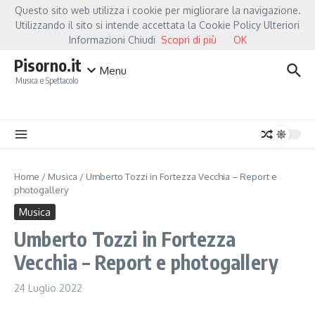
Salta al contenuto
Questo sito web utilizza i cookie per migliorare la navigazione.
Hot News
Fiorella Mannoia, a Capannori nasce “Anime Salve”: la data zero è un at
Utilizzando il sito si intende accettata la Cookie Policy Ulteriori
Informazioni Chiudi
Scopri di più
OK
Pisorno.it
Menu
Musica e Spettacolo
Home
/
Musica
/
Umberto Tozzi in Fortezza Vecchia – Report e
photogallery
Musica
Umberto Tozzi in Fortezza
Vecchia – Report e photogallery
24 Luglio 2022