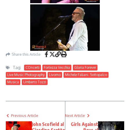
Share this Article
Tag:
COncerti
Fortezza Vecchia
Gloria Forever
Live Music Photography
Livorno
Michele Faliani. Sottopalco
Musica
Umberto Tozzi
Previous Article
Next Article
John Scofield al
Girls Against