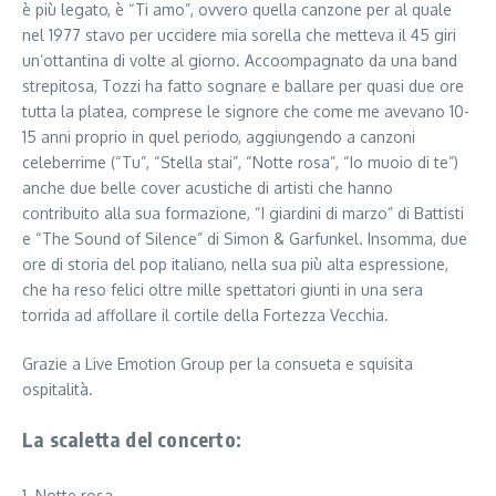
è più legato, è “Ti amo”, ovvero quella canzone per al quale
nel 1977 stavo per uccidere mia sorella che metteva il 45 giri
un’ottantina di volte al giorno. Accoompagnato da una band
strepitosa, Tozzi ha fatto sognare e ballare per quasi due ore
tutta la platea, comprese le signore che come me avevano 10-
15 anni proprio in quel periodo, aggiungendo a canzoni
celeberrime (“Tu”, “Stella stai”, “Notte rosa”, “Io muoio di te”)
anche due belle cover acustiche di artisti che hanno
contribuito alla sua formazione, “I giardini di marzo” di Battisti
e “The Sound of Silence” di Simon & Garfunkel. Insomma, due
ore di storia del pop italiano, nella sua più alta espressione,
che ha reso felici oltre mille spettatori giunti in una sera
torrida ad affollare il cortile della Fortezza Vecchia.
Grazie a Live Emotion Group per la consueta e squisita
ospitalità.
La scaletta del concerto:
1. Notte rosa