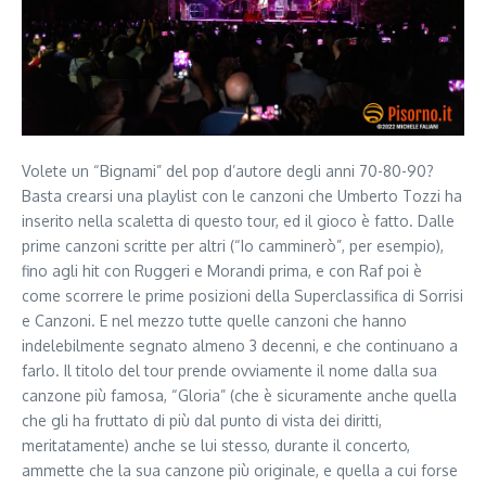
Volete un “Bignami” del pop d’autore degli anni 70-80-90?
Basta crearsi una playlist con le canzoni che Umberto Tozzi ha
inserito nella scaletta di questo tour, ed il gioco è fatto. Dalle
prime canzoni scritte per altri (“Io camminerò”, per esempio),
fino agli hit con Ruggeri e Morandi prima, e con Raf poi è
come scorrere le prime posizioni della Superclassifica di Sorrisi
e Canzoni. E nel mezzo tutte quelle canzoni che hanno
indelebilmente segnato almeno 3 decenni, e che continuano a
farlo. Il titolo del tour prende ovviamente il nome dalla sua
canzone più famosa, “Gloria” (che è sicuramente anche quella
che gli ha fruttato di più dal punto di vista dei diritti,
meritatamente) anche se lui stesso, durante il concerto,
ammette che la sua canzone più originale, e quella a cui forse