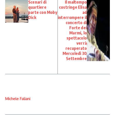
Scenari di
Il maltempo
quartiere
costringe Elisa
parte con Moby
ad
Dick
interrompere il
concerto di
Forte dei
Marmi, lo
spettacolo
verrà
recuperato
Mercoledì 30
Settembre
Michele Faliani