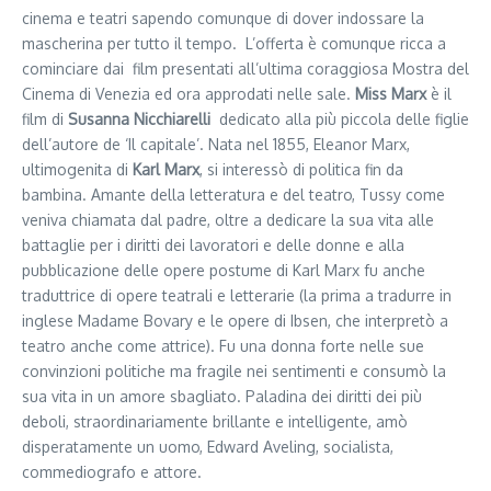
cinema e teatri sapendo comunque di dover indossare la
mascherina per tutto il tempo. L’offerta è comunque ricca a
cominciare dai film presentati all’ultima coraggiosa Mostra del
Cinema di Venezia ed ora approdati nelle sale.
Miss Marx
è il
film di
Susanna Nicchiarelli
dedicato alla più piccola delle figlie
dell’autore de ‘Il capitale’. Nata nel 1855, Eleanor Marx,
ultimogenita di
Karl Marx
, si interessò di politica fin da
bambina. Amante della letteratura e del teatro, Tussy come
veniva chiamata dal padre, oltre a dedicare la sua vita alle
battaglie per i diritti dei lavoratori e delle donne e alla
pubblicazione delle opere postume di Karl Marx fu anche
traduttrice di opere teatrali e letterarie (la prima a tradurre in
inglese Madame Bovary e le opere di Ibsen, che interpretò a
teatro anche come attrice). Fu una donna forte nelle sue
convinzioni politiche ma fragile nei sentimenti e consumò la
sua vita in un amore sbagliato. Paladina dei diritti dei più
deboli, straordinariamente brillante e intelligente, amò
disperatamente un uomo, Edward Aveling, socialista,
commediografo e attore.