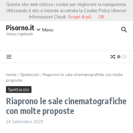
Salta al contenuto
Questo sito web utilizza i cookie per migliorare la navigazione.
Hot News
Fiorella Mannoia, a Capannori nasce “Anime Salve”: la data zero è un 
Utilizzando il sito si intende accettata la Cookie Policy Ulteriori
Informazioni Chiudi
Scopri di più
OK
Pisorno.it
Menu
Musica e Spettacolo
Home
/
Spettacolo
/
Riaprono le sale cinematografiche con molte
proposte
Spettacolo
Riaprono le sale cinematografiche
con molte proposte
24 Settembre 2020