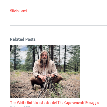
Silvio Lami
Related Posts
The White Buffalo sul palco del The Cage venerdì 19 maggio