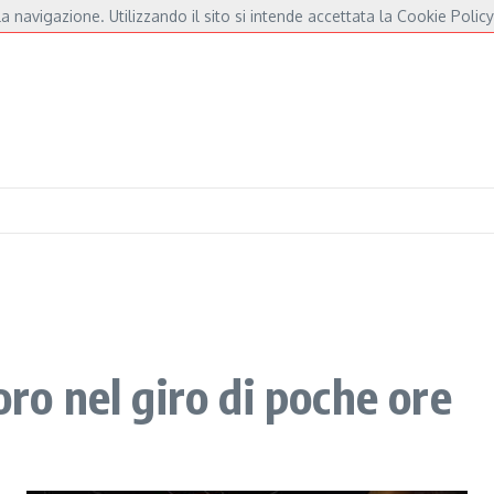
a navigazione. Utilizzando il sito si intende accettata la Cookie Policy
er De André e Fossati
Fulminacci a Pisa, una serata “indispensabile” in Piazza d
oro nel giro di poche ore