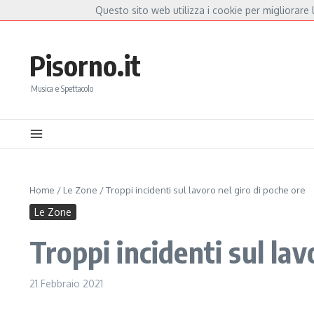
Salta al contenuto
Questo sito web utilizza i cookie per migliorare l
Hot News
iorella Mannoia, a Capannori nasce “Anime Salve”: la data zero è un atto d’amore p
Pisorno.it
Musica e Spettacolo
Home
/
Le Zone
/
Troppi incidenti sul lavoro nel giro di poche ore
Le Zone
Troppi incidenti sul lav
21 Febbraio 2021