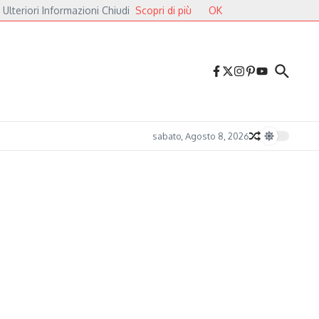
 Ulteriori Informazioni Chiudi
Scopri di più
OK
ei Cavalieri
Druga Godba 2026, il gran finale: dalla poesia del folk alle pulsazi
sabato, Agosto 8, 2026