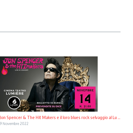
Jon Spencer & The Hit Makers e il loro blues rock selvaggio al Lu ...
9 Novembre 2022