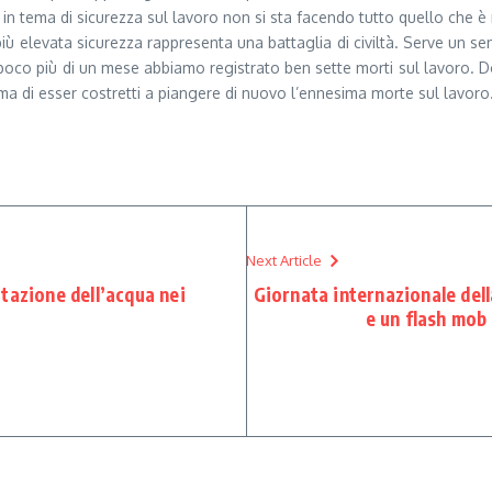
n tema di sicurezza sul lavoro non si sta facendo tutto quello che è n
 elevata sicurezza rappresenta una battaglia di civiltà. Serve un sen
n poco più di un mese abbiamo registrato ben sette morti sul lavoro. Do
prima di esser costretti a piangere di nuovo l’ennesima morte sul lavoro
Next Article
tazione dell’acqua nei
Giornata internazionale della
e un flash mob 