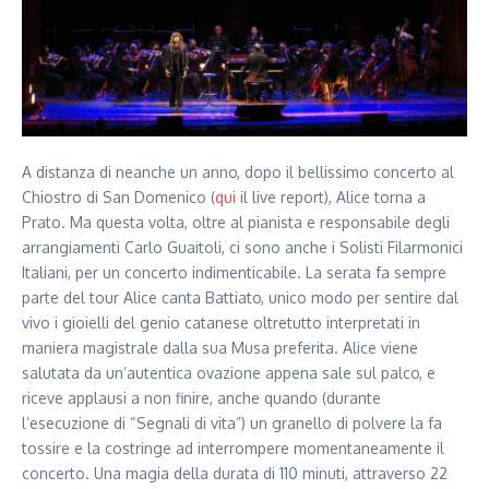
A distanza di neanche un anno, dopo il bellissimo concerto al
Chiostro di San Domenico (
qui
il live report), Alice torna a
Prato. Ma questa volta, oltre al pianista e responsabile degli
arrangiamenti Carlo Guaitoli, ci sono anche i Solisti Filarmonici
Italiani, per un concerto indimenticabile. La serata fa sempre
parte del tour Alice canta Battiato, unico modo per sentire dal
vivo i gioielli del genio catanese oltretutto interpretati in
maniera magistrale dalla sua Musa preferita. Alice viene
salutata da un’autentica ovazione appena sale sul palco, e
riceve applausi a non finire, anche quando (durante
l’esecuzione di “Segnali di vita”) un granello di polvere la fa
tossire e la costringe ad interrompere momentaneamente il
concerto. Una magia della durata di 110 minuti, attraverso 22