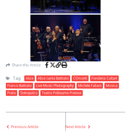
Share this Article
Tag:
Alice
Alice canta Battiato
COncerti
Fonderia Cultart
Franco Battiato
Live Music Photography
Michele Faliani
Musica
Prato
Sottopalco
Teatro Politeama Pratese
Previous Article
Next Article