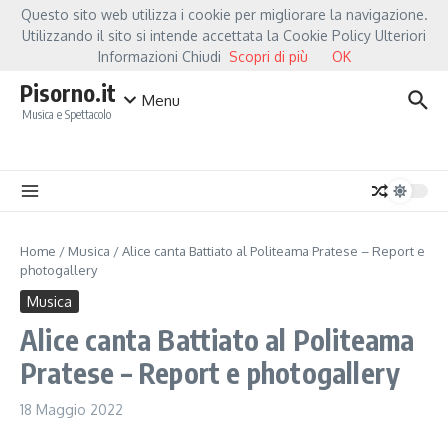
Salta al contenuto
Questo sito web utilizza i cookie per migliorare la navigazione.
Hot News
Fiorella Mannoia, a Capannori nasce “Anime Salve”: la data zero è un a
Utilizzando il sito si intende accettata la Cookie Policy Ulteriori
Informazioni Chiudi
Scopri di più
OK
Pisorno.it
Menu
Musica e Spettacolo
Home
/
Musica
/
Alice canta Battiato al Politeama Pratese – Report e
photogallery
Musica
Alice canta Battiato al Politeama
Pratese – Report e photogallery
18 Maggio 2022