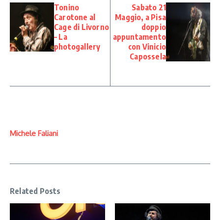
Tonino
Sabato 21
Carotone al
Maggio, a Pisa
Cage di Livorno
doppio
– La
appuntamento
photogallery
con Vinicio
Capossela
Michele Faliani
Related Posts