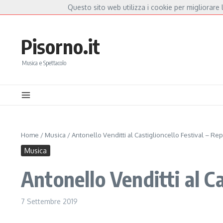
Salta al contenuto
Questo sito web utilizza i cookie per migliorare l
Hot News
 Mannoia, a Capannori nasce “Anime Salve”: la data zero è un atto d’amore per De 
Pisorno.it
Musica e Spettacolo
Home
/
Musica
/
Antonello Venditti al Castiglioncello Festival – Re
Musica
Antonello Venditti al C
7 Settembre 2019