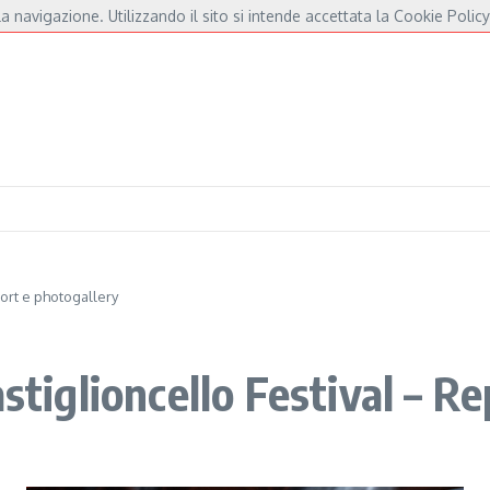
a navigazione. Utilizzando il sito si intende accettata la Cookie Policy
André e Fossati
Fulminacci a Pisa, una serata “indispensabile” in Piazza dei Cava
port e photogallery
astiglioncello Festival – R