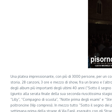
Una platea impressionante, con più di 3000 persone, per un conc
storia. 28 canzoni, 3 ore e mezzo di show, fra un brano e l’altro
degli album più importanti degli ultimi 40 anni (“Sotto il segno
(giunto alla serata finale della sua seconda riuscitissima sta
“Lilly”, “Compagno di scuola”, “Notte prima degli esami” e “Stell
poltroncine (Vip compresi). In mezzo tutto “Sotto il segno dei
settimana prima della strage di Via Fani), eseguito con gli Str