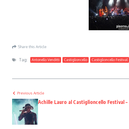
Share this Article
Tag:
Antonello Venditti
Castiglioncello
Castiglioncello Festival
Previous Article
Achille Lauro al Castiglioncello Festival 