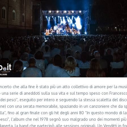
erto che alla fine è stato più un atto collettivo di amore per la mus
 una serie di aneddoti sulla sua vita e sul tempo speso con Francesco, Lu
 dei pesci”, eseguito per intero e seguendo la stessa scaletta del disco
gione) con una serata memorabile, spaziando in un canzoniere che da s
a”, fino al gran finale con gli hit degli anni 80 “In questo mondo di la
 pesci”, l’album che nel 1978 segnò suo malgrado uno dei momenti più 
adaperta, la band che partecipò alle sessions originali. Un Venditti in