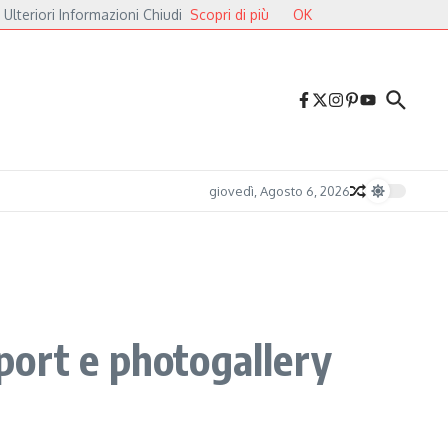
 Ulteriori Informazioni Chiudi
Scopri di più
OK
lieri
Druga Godba 2026, il gran finale: dalla poesia del folk alle pulsazioni ele
giovedì, Agosto 6, 2026
eport e photogallery