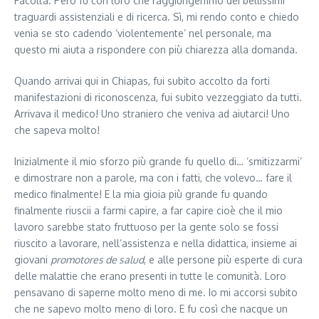
Facoltà. Però fu con loro che raggiungemmo dei bellissimi
traguardi assistenziali e di ricerca. Sì, mi rendo conto e chiedo
venia se sto cadendo ‘violentemente’ nel personale, ma
questo mi aiuta a rispondere con più chiarezza alla domanda.
Quando arrivai qui in Chiapas, fui subito accolto da forti
manifestazioni di riconoscenza, fui subito vezzeggiato da tutti.
Arrivava il medico! Uno straniero che veniva ad aiutarci! Uno
che sapeva molto!
Inizialmente il mio sforzo più grande fu quello di… ‘smitizzarmi’
e dimostrare non a parole, ma con i fatti, che volevo… fare il
medico finalmente! E la mia gioia più grande fu quando
finalmente riuscii a farmi capire, a far capire cioè che il mio
lavoro sarebbe stato fruttuoso per la gente solo se fossi
riuscito a lavorare, nell’as­si­stenza e nella didattica, insieme ai
giovani
promotores de salud
, e alle persone più esperte di cura
delle malattie che erano presenti in tutte le comunità. Loro
pensavano di saperne molto meno di me. Io mi accorsi subito
che ne sapevo molto meno di loro. E fu così che nacque un