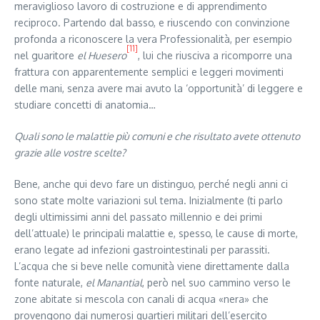
meraviglioso lavoro di costruzione e di apprendimento
reciproco. Partendo dal basso, e riuscendo con convinzione
profonda a riconoscere la vera Professionalità, per esempio
[11]
nel guaritore
el Huesero
, lui che riusciva a ricomporre una
frattura con apparentemente semplici e leggeri movimenti
delle mani, senza avere mai avuto la ‘opportunità’ di leggere e
studiare concetti di anatomia…
Quali sono le malattie più comuni e che risultato avete ottenuto
grazie alle vostre scelte?
Bene, anche qui devo fare un distinguo, perché negli anni ci
sono state molte variazioni sul tema. Inizialmente (ti parlo
degli ultimissimi anni del passato millennio e dei primi
dell’attuale) le principali malattie e, spesso, le cause di morte,
erano legate ad infezioni gastrointestinali per parassiti.
L’acqua che si beve nelle comunità viene direttamente dalla
fonte naturale,
el Manantial
, però nel suo cammino verso le
zone abitate si mescola con canali di acqua «nera» che
provengono dai numerosi quartieri militari del­l’e­sercito