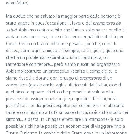
quant’altro).
Ma quello che ha salvato la maggior parte delle persone è
stato, anche in quest’occasione, il lavoro dei
promotores de
salud
. Abbiamo capito subito che l’unico sistema era quello di
andare casa per casa, dove ci fossero segnali di malattia per
Covid. Certo un lavoro difficile e pesante, perché, come ti
dicevo, qui in ogni famiglia c’è sempre, tutti i giorni, qualcuno
che ha un problema respiratorio, una bronchitella, un
raffreddore con febbre… però siamo riusciti ad organizzarci.
Abbiamo costruito un protocollo «scalzo», come dici tu, e
siamo riusciti a dotare ogni gruppo di
promotores
di un
«oximetro» (grazie anche agli aiuti ricevuti dall’Italia), cioè di
quel piccolo apparecchietto che permette di valutare la
presenza di ossigeno nel sangue, e quindi di far diagnosi…
perché tutte le diagnosi sospette per coronavirus le abbiamo
fatte e continuiamo a farle su base clinica, cioè sullo studio dei
sintomi… e basta. In Chiapas effettuare un «tampone» è solo
possibile a chi ha le possibilità economiche di viaggiare fino a
Tuxtla Gutierrez, la capitale dello Stato, dove in un laboratorio