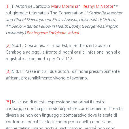
[1]
[1] Autori dell’articolo
Maru Mormina
*,
Ifeanyi M Nsofor
**
sul giornale telematico The Conversation (
* Senior Researcher
and Global Development Ethics Advisor, Università di Oxford;
** Senior Atlantic Fellow in Health Equity, George Washington
University.)
Per leggere l’originale vai qui
.
[2]
N.d.T.: Così ad es. a Timor Est, in Buthan, in Laos e in
Cambogia ad oggi, a fronte di pochi casi di infezione, non si è
registrato alcun morto per Covid-19.
[3]
N.d.T.: Paese in cui i due autori, dai nomi presumibilmente
africani, presumibilmente vivono e lavorano.
[5]
Mi scuso di questa espressione ma ormai il nostro
linguaggio non ha più modo di parlare correntemente di realtà
diverse se non con linguaggio comparativo dove le scale di
confronto sono il livello tecnologico o quello monetario.
Anche definirli meno ricchi è mistificatorio perché non sono