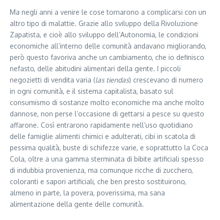
Ma negli anni a venire le cose tornarono a complicarsi con un
altro tipo di malattie. Grazie allo sviluppo della Rivoluzione
Zapatista, e cioè allo sviluppo dell’Autono­mia, le condizioni
economiche all’interno delle comunità andavano migliorando,
però questo favoriva anche un cambiamento, che io definisco
nefasto, delle abitudini alimentari della gente. I piccoli
negozietti di vendita varia (
las tiendas
) crescevano di numero
in ogni comunità, e il sistema capitalista, basato sul
consumismo di sostanze molto economiche ma anche molto
dannose, non perse l’oc­casione di gettarsi a pesce su questo
affarone. Così entrarono rapidamente nell’uso quotidiano
delle famiglie alimenti chimici e adulterati, cibi in scatola di
pessima qualità, buste di schifezze varie, e soprattutto la Coca
Cola, oltre a una gamma sterminata di bibite artificiali spesso
di indubbia provenienza, ma comunque ricche di zucchero,
coloranti e sapori artificiali, che ben presto sostituirono,
almeno in parte, la povera, poverissima, ma sana
alimentazione della gente delle comunità.