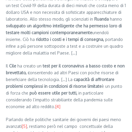
un test Covid-19 della durata di dieci minuti che costa meno di 1
dollaro USA e non necessita di sofisticate apparecchiature di
laboratorio. Allo stesso modo, gli scienziati in
Ruanda
hanno
sviluppato un algoritmo intelligente che ha permesso loro di
testare molti campioni contemporaneamente
unendoli
insieme. Ciò ha
ridotto i costi e i tempi di consegna,
portando
infine a più persone sottoposte a test e a costruire un quadro
migliore della malattia nel Paese. […]
Il
Cile
ha creato un
test per il coronavirus a basso costo e non
brevettato, c
onsentendo ad altri Paesi con poche risorse di
beneficiare della tecnologia. […] La
capacità di affrontare
problemi complessi in condizioni di risorse limitate
è un punto
di forza che
può essere utile per tutti,
in particolare
considerando l’impatto strabiliante della pandemia sulle
economie ad alto reddito.
[4]
Parlando delle politiche sanitarie dei governi dei paesi meno
avanzati
[5]
, restiamo però nel campo concettuale della