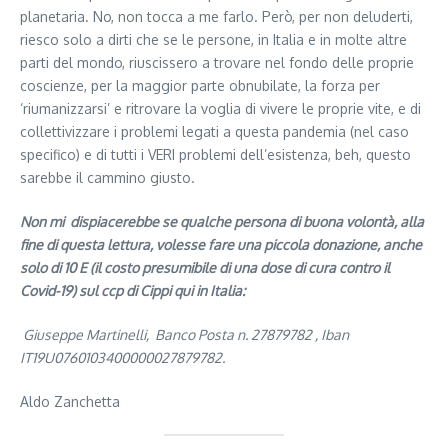
planetaria. No, non tocca a me farlo. Però, per non deluderti,
riesco solo a dirti che se le persone, in Italia e in molte altre
parti del mondo, riuscissero a trovare nel fondo delle proprie
coscienze, per la maggior parte obnubilate, la forza per
‘riumanizzarsi’ e ritrovare la voglia di vivere le proprie vite, e di
collettivizzare i problemi legati a questa pandemia (nel caso
specifico) e di tutti i VERI problemi dell’e­si­stenza, beh, questo
sarebbe il cammino giusto.
Non mi dispiacerebbe se qualche persona di buona volontà, alla
fine di questa lettura, volesse fare una piccola donazione, anche
solo di 10 E (il costo presumibile di una dose di cura contro il
Covid-19) sul ccp di Cippi qui in Italia:
Giuseppe Martinelli, Banco Posta n. 27879782 , Iban
IT19U0760103400000027879782.
Aldo Zanchetta