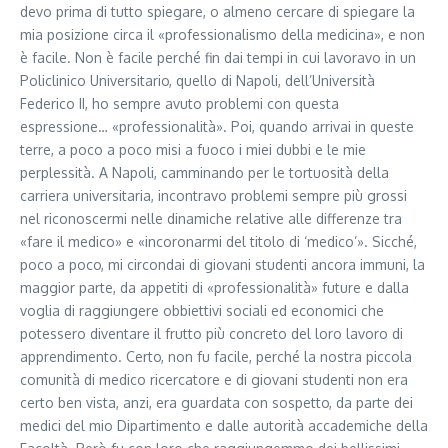
devo prima di tutto spiegare, o almeno cercare di spiegare la
mia posizione circa il «professionalismo della medicina», e non
è facile. Non è facile perché fin dai tempi in cui lavoravo in un
Policlinico Universitario, quello di Napoli, dell’Università
Federico II, ho sempre avuto problemi con questa
espressione… «professionalità». Poi, quando arrivai in queste
terre, a poco a poco misi a fuoco i miei dubbi e le mie
perplessità. A Napoli, camminando per le tortuosità della
carriera universitaria, incontravo problemi sempre più grossi
nel riconoscermi nelle dinamiche relative alle differenze tra
«fare il medico» e «incoronarmi del titolo di ‘medico’». Sicché,
poco a poco, mi circondai di giovani studenti ancora immuni, la
maggior parte, da appetiti di «professionalità» future e dalla
voglia di raggiungere obbiettivi sociali ed economici che
potessero diventare il frutto più concreto del loro lavoro di
apprendimento. Certo, non fu facile, perché la nostra piccola
comunità di medico ricercatore e di giovani studenti non era
certo ben vista, anzi, era guardata con sospetto, da parte dei
medici del mio Dipartimento e dalle autorità accademiche della