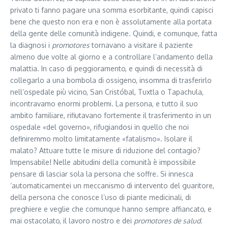
privato ti fanno pagare una somma esorbitante, quindi capisci
bene che questo non era e non è assolutamente alla portata
della gente delle comunità indigene. Quindi, e comunque, fatta
la diagnosi i
promotores
tornavano a visitare il paziente
almeno due volte al giorno e a controllare l’andamento della
malattia. In caso di peggioramento, e quindi di necessità di
collegarlo a una bombola di ossigeno, insomma di trasferirlo
nell’ospedale più vicino, San Cristóbal, Tuxtla o Tapachula,
incontravamo enormi problemi. La persona, e tutto il suo
ambito familiare, rifiutavano fortemente il trasferimento in un
ospedale «del governo», rifugiandosi in quello che noi
definiremmo molto limitatamente «fatalismo». Isolare il
malato? Attuare tutte le misure di riduzione del contagio?
Impensabile! Nelle abitudini della comunità è impossibile
pensare di lasciar sola la persona che soffre. Si innesca
‘automaticamentei un meccanismo di intervento del guaritore,
della persona che conosce l’uso di piante medicinali, di
preghiere e veglie che comunque hanno sempre affiancato, e
mai ostacolato, il lavoro nostro e dei
promotores de salud
.