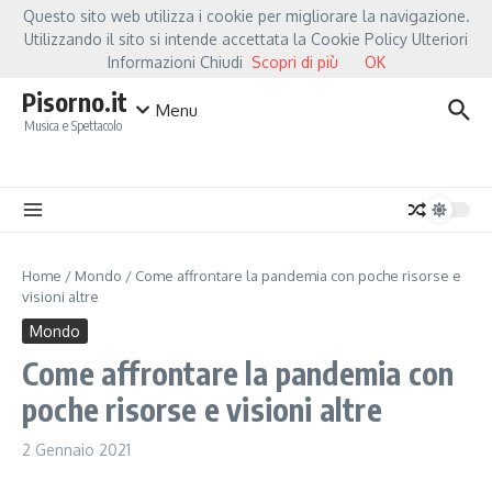
Salta al contenuto
Questo sito web utilizza i cookie per migliorare la navigazione.
Hot News
Fiorella Mannoia, a Capannori nasce “Anime Salve”: la data zero è un atto
Utilizzando il sito si intende accettata la Cookie Policy Ulteriori
Informazioni Chiudi
Scopri di più
OK
Pisorno.it
Menu
Musica e Spettacolo
Home
/
Mondo
/
Come affrontare la pandemia con poche risorse e
visioni altre
Mondo
Come affrontare la pandemia con
poche risorse e visioni altre
2 Gennaio 2021