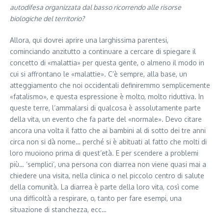
autodifesa organizzata dal basso ricorrendo alle risorse
biologiche del territorio?
Allora, qui dovrei aprire una larghissima parentesi,
cominciando anzitutto a continuare a cercare di spiegare il
concetto di «malattia» per questa gente, o almeno il modo in
cui si affrontano le «malattie». C’è sempre, alla base, un
atteggiamento che noi occidentali definiremmo semplicemente
«fatalismo», e questa espressione è molto, molto riduttiva. In
queste terre, l’ammalarsi di qualcosa è assolutamente parte
della vita, un evento che fa parte del «normale». Devo citare
ancora una volta il fatto che ai bambini al di sotto dei tre anni
circa non si dà nome… perché si è abituati al fatto che molti di
loro muoiono prima di quest’età. E per scendere a problemi
più… ‘semplici’, una persona con diarrea non viene quasi mai a
chiedere una visita, nella clinica o nel piccolo centro di salute
della comunità. La diarrea è parte della loro vita, così come
una difficoltà a respirare, o, tanto per fare esempi, una
situazione di stanchezza, ecc…