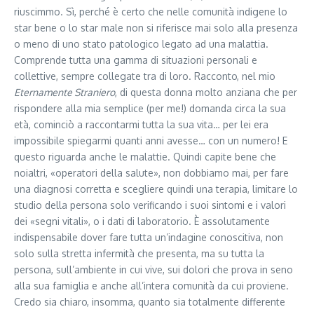
riuscimmo. Sì, perché è certo che nelle comunità indigene lo
star bene o lo star male non si riferisce mai solo alla presenza
o meno di uno stato patologico legato ad una malattia.
Comprende tutta una gamma di situazioni personali e
collettive, sempre collegate tra di loro. Racconto, nel mio
Eternamente Straniero
, di questa donna molto anziana che per
rispondere alla mia semplice (per me!) domanda circa la sua
età, cominciò a raccontarmi tutta la sua vita… per lei era
impossibile spiegarmi quanti anni avesse… con un numero! E
questo riguarda anche le malattie. Quindi capite bene che
noialtri, «operatori della salute», non dobbiamo mai, per fare
una diagnosi corretta e scegliere quindi una terapia, limitare lo
studio della persona solo verificando i suoi sintomi e i valori
dei «segni vitali», o i dati di laboratorio. È assolutamente
indispensabile dover fare tutta un’indagine conoscitiva, non
solo sulla stretta infermità che presenta, ma su tutta la
persona, sull’ambiente in cui vive, sui dolori che prova in seno
alla sua famiglia e anche all’intera comunità da cui proviene.
Credo sia chiaro, insomma, quanto sia totalmente differente