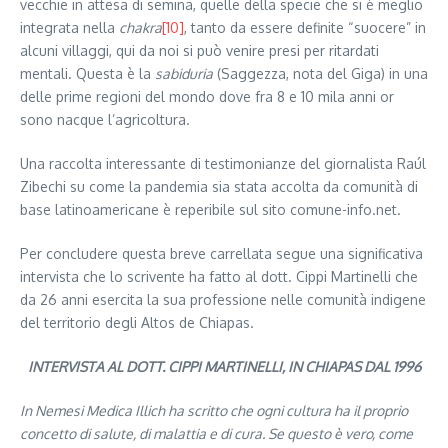
vecchie in attesa di semina, quelle della specie che si è meglio
integrata nella
chakra
[10]
, tanto da essere definite “suocere” in
alcuni villaggi, qui da noi si può venire presi per ritardati
mentali. Questa è la
sabiduria
(Saggezza, nota del Giga) in una
delle prime regioni del mondo dove fra 8 e 10 mila anni or
sono nacque l’agricoltura.
Una raccolta interessante di testimonianze del giornalista Raúl
Zibechi su come la pandemia sia stata accolta da comunità di
base latinoamericane è reperibile sul sito comune-info.net.
Per concludere questa breve carrellata segue una significativa
intervista che lo scrivente ha fatto al dott. Cippi Martinelli che
da 26 anni esercita la sua professione nelle comunità indigene
del territorio degli Altos de Chiapas.
INTERVISTA AL DOTT. CIPPI MARTINELLI, IN CHIAPAS DAL 1996
In Nemesi Medica Illich ha scritto che ogni cultura ha il proprio
concetto di salute, di malattia e di cura. Se questo è vero, come