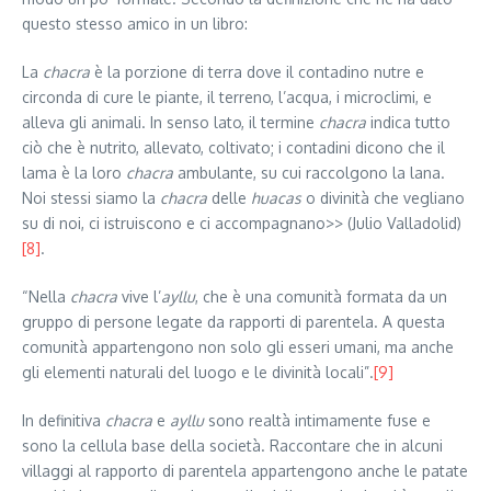
questo stesso amico in un libro:
La
chacra
è la porzione di terra dove il contadino nutre e
circonda di cure le piante, il terreno, l’acqua, i microclimi, e
alleva gli animali. In senso lato, il termine
chacra
indica tutto
ciò che è nutrito, allevato, coltivato; i contadini dicono che il
lama è la loro
chacra
ambulante, su cui raccolgono la lana.
Noi stessi siamo la
chacra
delle
huacas
o divinità che vegliano
su di noi, ci istruiscono e ci accompagnano>> (Julio Valladolid)
[8]
.
“Nella
chacra
vive l’
ayllu
, che è una comunità formata da un
gruppo di persone legate da rapporti di parentela. A questa
comunità appartengono non solo gli esseri umani, ma anche
gli elementi naturali del luogo e le divinità locali”.
[9]
In definitiva
chacra
e
ayllu
sono realtà intimamente fuse e
sono la cellula base della società. Raccontare che in alcuni
villaggi al rapporto di parentela appartengono anche le patate