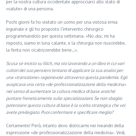
per la nostra cultura occidentale approcciarci allo stato di
«salute» di una persona.
Pochi giorni fa ho visitato un uomo per una vistosa ernia
inguinale e gli ho proposto l’intervento chirurgico
programmandolo per questa settimana. «No
doc
, mi ha
risposto, siamo in luna calante, e la chirurgia non riuscirebbe,
la ferita non cicatrizzerebbe bene…».
Scusa se insisto su Illich, ma sto lavorando a un libro in cui vari
cultori del suo pensiero tentano di applicare la sua analisi per
una «transizione» ragionevole attraverso questa pandemia. Egli
auspicava una certa «de-professio­naliz­za­zio­ne della medicina»
nel senso di aumentare la cultura medica di base anziché
puntare freneticamente sulle specializzazioni. Se non sbaglio
potenziare questa cultura di base è la scelta strategica che voi
avete privilegiato. Puoi confermare e specificare meglio?
Certamente! Però, intanto devo districarmi nei meandri della
espressione «de-professionalizzazione della medicina». Vedi,