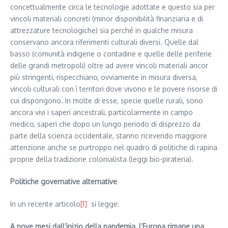
concettualmente circa le tecnologie adottate e questo sia per
vincoli materiali concreti (minor disponibilità finanziaria e di
attrezzature tecnologiche) sia perché in qualche misura
conservano ancora riferimenti culturali diversi. Quelle dal
basso (comunità indigene o contadine e quelle delle periferie
delle grandi metropoli) oltre ad avere vincoli materiali ancor
più stringenti, rispecchiano, ovviamente in misura diversa,
vincoli culturali con ì territori dove vivono e le povere risorse di
cui dispongono. In molte di esse, specie quelle rurali, sono
ancora vivi i saperi ancestrali, particolarmente in campo
medico, saperi che dopo un lungo periodo di disprezzo da
parte della scienza occidentale, stanno ricevendo maggiore
attenzione anche se purtroppo nel quadro di politiche di rapina
proprie della tradizione colonialista (leggi bio-pirateria).
Politiche governative alternative
In un recente articolo
[1]
si legge:
A nove mesi dall’inizio della pandemia, l’Europa rimane una