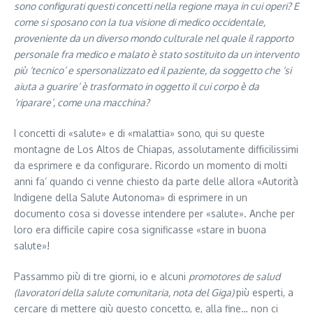
sono configurati questi concetti nella regione maya in cui operi? E
come si sposano con la tua visione di medico occidentale,
proveniente da un diverso mondo culturale nel quale il rapporto
personale fra medico e malato è stato sostituito da un intervento
più ‘tecnico’ e spersonalizzato ed il paziente, da soggetto che ‘si
aiuta a guarire’ è trasformato in oggetto il cui corpo è da
‘riparare’, come una macchina?
I concetti di «salute» e di «malattia» sono, qui su queste
montagne de Los Altos de Chiapas, assolutamente difficilissimi
da esprimere e da configurare. Ricordo un momento di molti
anni fa’ quando ci venne chiesto da parte delle allora «Autorità
Indigene della Salute Autonoma» di esprimere in un
documento cosa si dovesse intendere per «salute». Anche per
loro era difficile capire cosa significasse «stare in buona
salute»!
Passammo più di tre giorni, io e alcuni
promotores de salud
(lavoratori della salute comunitaria, nota del Giga)
più esperti, a
cercare di mettere giù questo concetto, e, alla fine… non ci