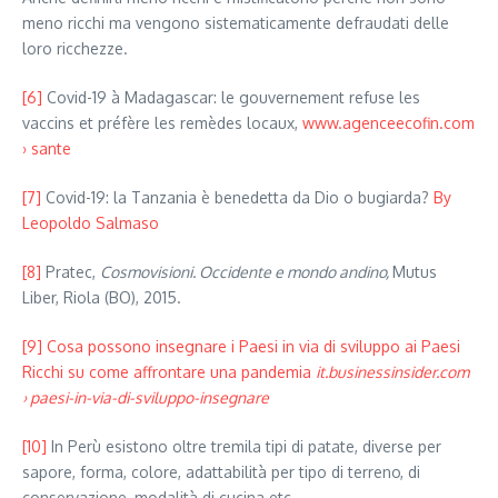
meno ricchi ma vengono sistematicamente defraudati delle
loro ricchezze.
[6]
Covid-19 à Madagascar: le gouvernement refuse les
vaccins et préfère les remèdes locaux,
www.agenceecofin.com
› sante
[7]
Covid-19: la Tanzania è benedetta da Dio o bugiarda?
By
Leopoldo Salmaso
[8]
Pratec,
Cosmovisioni. Occidente e mondo andino,
Mutus
Liber, Riola (BO), 2015.
[9]
Cosa possono insegnare i Paesi in via di sviluppo ai Paesi
Ricchi su come affrontare una pandemia
it.businessinsider.com
› paesi-in-via-di-sviluppo-insegnare
[10]
In Perù esistono oltre tremila tipi di patate, diverse per
sapore, forma, colore, adattabilità per tipo di terreno, di
conservazione, modalità di cucina etc.