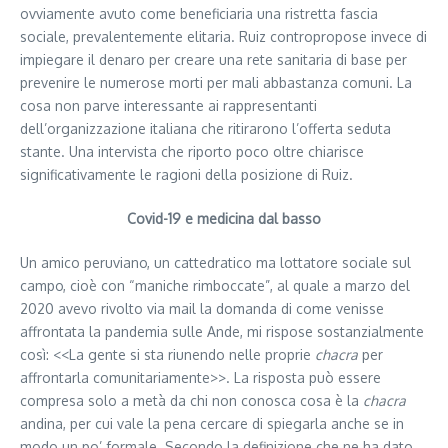
ovviamente avuto come beneficiaria una ristretta fascia
sociale, prevalentemente elitaria. Ruiz contropropose invece di
impiegare il denaro per creare una rete sanitaria di base per
prevenire le numerose morti per mali abbastanza comuni. La
cosa non parve interessante ai rappresentanti
dell’organizzazione italiana che ritirarono l’offerta seduta
stante. Una intervista che riporto poco oltre chiarisce
significativamente le ragioni della posizione di Ruiz.
Covid-19 e medicina dal basso
Un amico peruviano, un cattedratico ma lottatore sociale sul
campo, cioè con “maniche rimboccate”, al quale a marzo del
2020 avevo rivolto via mail la domanda di come venisse
affrontata la pandemia sulle Ande, mi rispose sostanzialmente
così: <<La gente si sta riunendo nelle proprie
chacra
per
affrontarla comunitariamente>>. La risposta può essere
compresa solo a metà da chi non conosca cosa è la
chacra
andina, per cui vale la pena cercare di spiegarla anche se in
modo un po’ formale. Secondo la definizione che ne ha dato