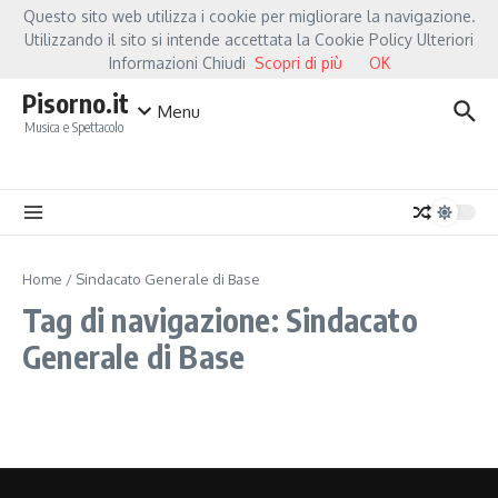
Salta al contenuto
Questo sito web utilizza i cookie per migliorare la navigazione.
Hot News
Fiorella Mannoia, a Capannori nasce “Anime Salve”: la data zero è 
Utilizzando il sito si intende accettata la Cookie Policy Ulteriori
Informazioni Chiudi
Scopri di più
OK
Pisorno.it
Menu
Musica e Spettacolo
Home
/
Sindacato Generale di Base
Tag di navigazione: Sindacato
Generale di Base